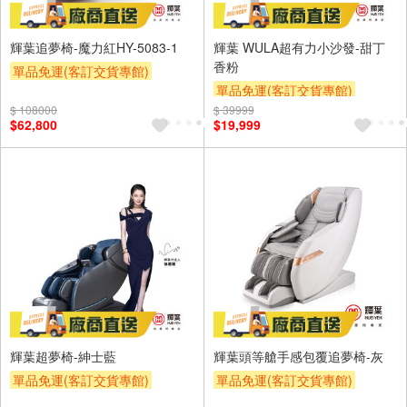
輝葉追夢椅-魔力紅HY-5083-1
輝葉 WULA超有力小沙發-甜丁
香粉
單品免運(客訂交貨專館)
單品免運(客訂交貨專館)
$ 108000
$ 39999
$62,800
$19,999
輝葉超夢椅-紳士藍
輝葉頭等艙手感包覆追夢椅-灰
單品免運(客訂交貨專館)
單品免運(客訂交貨專館)
下單折