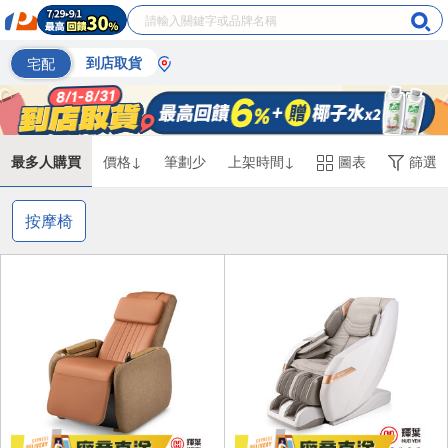
宅配
到店取貨
最多人購買
價格↓
筆劃少
上架時間↓
圖表
篩選
按摩椅