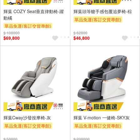
輝葉 COZY Seat垂直律動椅-躍
輝葉頭等艙手感包覆追夢椅-棕
動橘
單品免運(客訂交貨專館)
單品免運(客訂交貨專館)
下單折
$ 108000
$ 62800
$69,800
$46,800
輝葉Cway沙發按摩椅-灰
輝葉 V-motion 一健椅-SKY灰
單品免運(客訂交貨專館)
單品免運(客訂交貨專館)
下單折
$ 58800
$ 208000