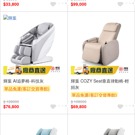
$33,800
$99,000
輝葉 AI追夢椅-科技灰
輝葉 COZY Seat垂直律動椅-輕
頻灰
單品免運(客訂交貨專館)
單品免運(客訂交貨專館)
下單折
下單贈
$ 128000
$ 108000
$76,800
$69,800