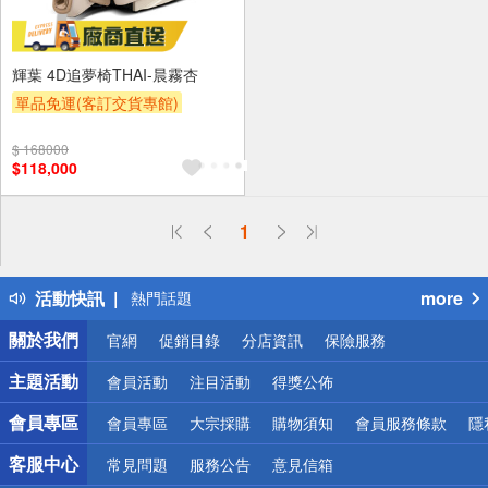
輝葉 4D追夢椅THAI-晨霧杏
單品免運(客訂交貨專館)
$ 168000
$118,000
偏遠地區配送
1
詐騙網頁！請小心！
得獎公告
活動快訊
more
熱門話題
銀行優惠
關於我們
官網
促銷目錄
分店資訊
保險服務
偏遠地區配送
詐騙網頁！請小心！
主題活動
會員活動
注目活動
得獎公佈
會員專區
會員專區
大宗採購
購物須知
會員服務條款
隱
客服中心
常見問題
服務公告
意見信箱