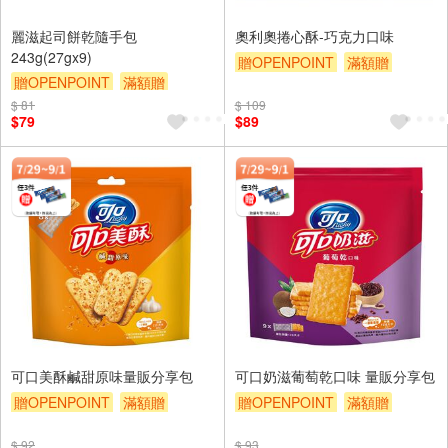
麗滋起司餅乾隨手包
奧利奧捲心酥-巧克力口味
243g(27gx9)
贈OPENPOINT
滿額贈
贈OPENPOINT
滿額贈
滿額9折
贈$200
滿額9折
贈$200
$ 81
$ 109
$79
$89
可口美酥鹹甜原味量販分享包
可口奶滋葡萄乾口味 量販分享包
贈OPENPOINT
滿額贈
贈OPENPOINT
滿額贈
滿額9折
贈$200
滿額9折
贈$200
$ 92
$ 93