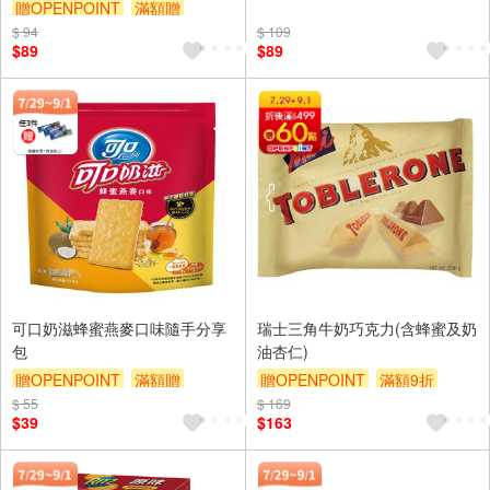
贈OPENPOINT
滿額贈
滿額9折
贈$200
$ 94
滿額9折
贈$200
$ 109
$89
$89
可口奶滋蜂蜜燕麥口味隨手分享
瑞士三角牛奶巧克力(含蜂蜜及奶
包
油杏仁)
贈OPENPOINT
滿額贈
贈OPENPOINT
滿額9折
$ 55
滿額9折
贈$200
$ 169
贈$200
$39
$163