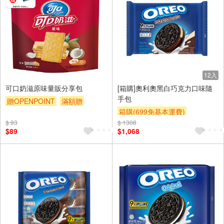
12入
可口奶滋原味量販分享包
[箱購]奧利奧黑白巧克力口味隨
手包
贈OPENPOINT
滿額贈
箱購(699免基本運費)
滿額9折
贈$200
$ 93
$ 1308
贈OPENPOINT
滿額9折
$89
$1,068
贈$200