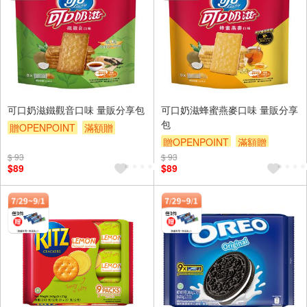
可口奶滋鐵觀音口味 量販分享包
可口奶滋蜂蜜燕麥口味 量販分享
包
贈OPENPOINT
滿額贈
贈OPENPOINT
滿額贈
滿額9折
贈$200
$ 93
$ 93
滿額9折
贈$200
$89
$89