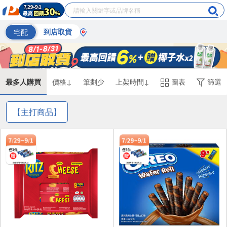
宅配
到店取貨
最多人購買
價格↓
筆劃少
上架時間↓
圖表
篩選
【主打商品】