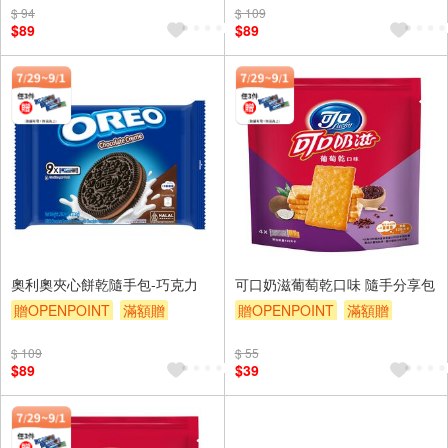
$ 94
$ 109
$89
$89
奧利奧夾心餅乾隨手包-巧克力
可口奶滋葡萄乾口味 隨手分享包
贈OPENPOINT
滿額贈
贈OPENPOINT
滿額贈
滿額9折
贈$200
滿額9折
贈$200
$ 109
$ 55
$89
$39