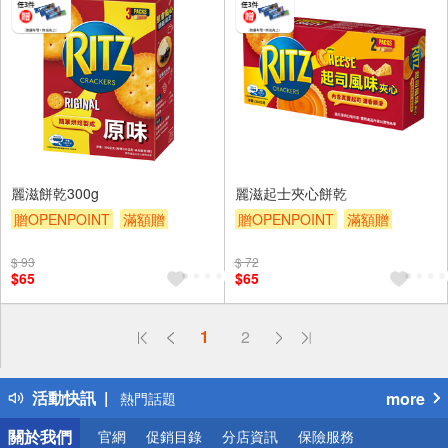
麗滋餅乾300g
麗滋起士夾心餅乾
贈OPENPOINT
滿額贈
贈OPENPOINT
滿額贈
滿額9折
贈$200
滿額9折
贈$200
$ 93
$ 72
$65
$65
偏遠地區配送
1
2
詐騙網頁！請小心！
得獎公告
活動快訊
more
熱門話題
銀行優惠
關於我們
官網
促銷目錄
分店資訊
保險服務
偏遠地區配送