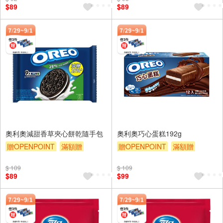
$89
$89
奧利奧減甜香草夾心餅乾隨手包
奧利奧巧心蛋糕192g
贈OPENPOINT
滿額贈
贈OPENPOINT
滿額贈
滿額9折
贈$200
滿額9折
贈$200
$ 109
$ 109
$89
$99