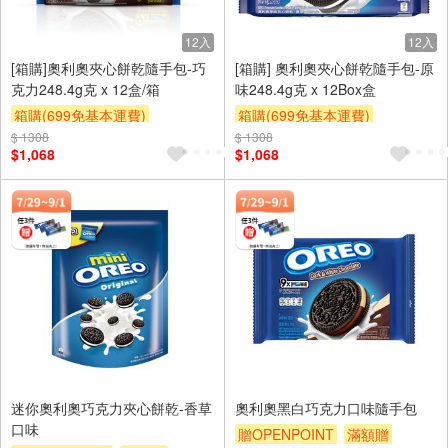
12入
12入
[箱購]奧利奧夾心餅乾隨手包-巧
[箱購] 奧利奧夾心餅乾隨手包-原
克力248.4g克 x 12盒/箱
味248.4g克 x 12Box盒
箱購(699免基本運費)
箱購(699免基本運費)
$ 1308
贈OPENPOINT
贈$200
$ 1308
贈OPENPOINT
贈$200
$1,068
$1,068
迷你奧利奧巧克力夾心餅乾-香草
奧利奧黑白巧克力口味隨手包
口味
贈OPENPOINT
滿額贈