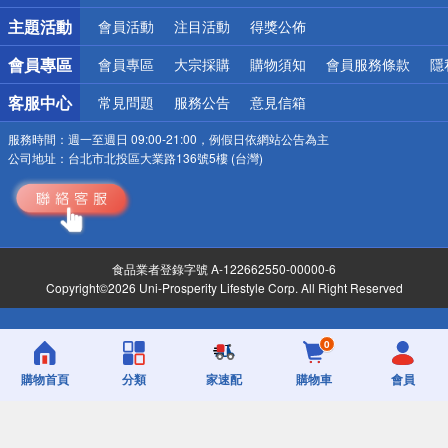
詐騙網頁！請小心！
主題活動
會員活動
注目活動
得獎公佈
會員專區
會員專區
大宗採購
購物須知
會員服務條款
隱
客服中心
常見問題
服務公告
意見信箱
服務時間：
週一至週日 09:00-21:00，例假日依網站公告為主
公司地址：
台北市北投區大業路136號5樓 (台灣)
食品業者登錄字號 A-122662550-00000-6
Copyright©2026 Uni-Prosperity Lifestyle Corp. All Right Reserved
0
購物首頁
分類
家速配
購物車
會員