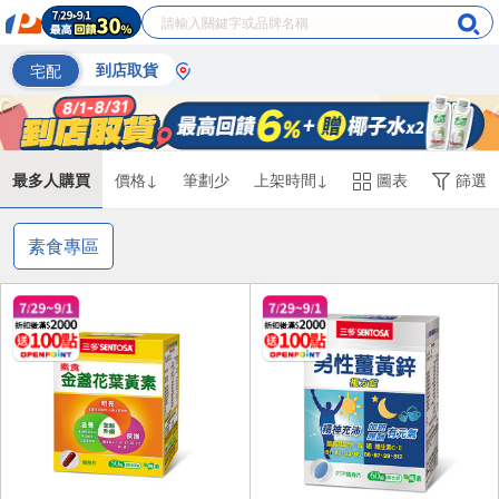
宅配
到店取貨
最多人購買
價格↓
筆劃少
上架時間↓
圖表
篩選
素食專區