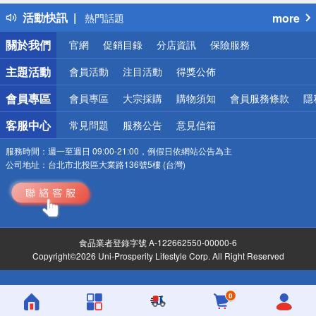
得獎公告
活動快訊
more
熱門話題
銀行優惠
關於我們
官網
促銷目錄
分店資訊
保險服務
偏遠地區配送
詐騙網頁！請小心！
主題活動
會員活動
注目活動
得獎公佈
會員專區
會員專區
大宗採購
購物須知
會員服務條款
隱
客服中心
常見問題
服務公告
意見信箱
服務時間：
週一至週日 09:00-21:00，例假日依網站公告為主
公司地址：
台北市北投區大業路136號5樓 (台灣)
食品業者登錄字號 A-122662550-00000-6
Copyright©2026 Uni-Prosperity Lifestyle Corp. All Right Reserved
0