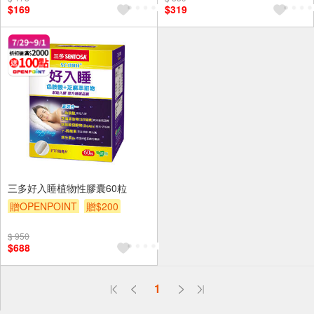
$169
$319
三多好入睡植物性膠囊60粒
贈OPENPOINT
贈$200
$ 950
$688
偏遠地區配送
1
詐騙網頁！請小心！