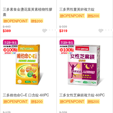
三多素食金盞花葉黃素植物性膠
三多男性薑黃鋅複方錠
囊
贈OPENPOINT
贈$200
贈OPENPOINT
贈$200
$ 443
$ 339
$389
$319
三多維他命C+E 口含錠-60PC
三多女性芝麻鎂複方錠-60PC
贈OPENPOINT
贈$200
贈OPENPOINT
贈$200
$ 178
$ 339