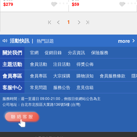
$279
$59
偏遠地區配送
1
詐騙網頁！請小心！
得獎公告
活動快訊
more
熱門話題
銀行優惠
關於我們
官網
促銷目錄
分店資訊
保險服務
偏遠地區配送
詐騙網頁！請小心！
主題活動
會員活動
注目活動
得獎公佈
會員專區
會員專區
大宗採購
購物須知
會員服務條款
隱
客服中心
常見問題
服務公告
意見信箱
服務時間：
週一至週日 09:00-21:00，例假日依網站公告為主
公司地址：
台北市北投區大業路136號5樓 (台灣)