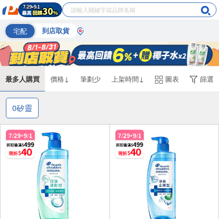
宅配
到店取貨
最多人購買
價格↓
筆劃少
上架時間↓
圖表
篩選
0矽靈