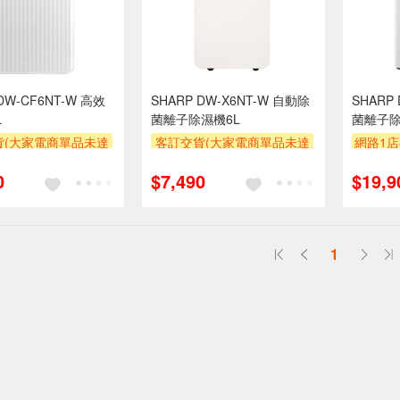
DW-CF6NT-W 高效
SHARP DW-X6NT-W 自動除
SHARP
L
菌離子除濕機6L
菌離子除
貨(大家電商單品未達
客訂交貨(大家電商單品未達
網路1店
收$300-500,部分
萬元需加收$300-500,部分
贈$200
0
$7,490
$19,9
區費另計,實際收費以
安裝跨區費另計,實際收費以
人聯絡報價為主)
專人聯絡報價為主)
滿額折
1