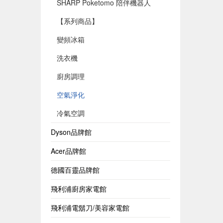
SHARP Poketomo 陪伴機器人
【系列商品】
變頻冰箱
洗衣機
廚房調理
空氣淨化
冷氣空調
Dyson品牌館
Acer品牌館
德國百靈品牌館
飛利浦廚房家電館
飛利浦電鬍刀/美容家電館