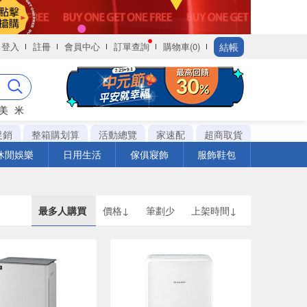
結帳
登入
註冊
會員中心
訂單查詢
購物車(0)
美
米
促銷
整箱購划算
活動總覽
家速配
超商取貨
休閒娛樂
日用生活
傢俱寢飾
服飾鞋包
最多人購買
價格↓
筆劃少
上架時間↓