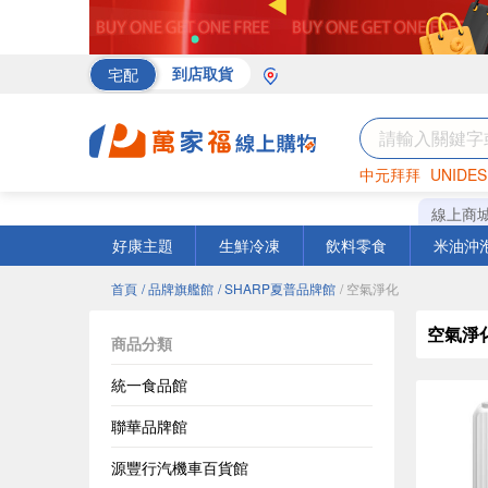
宅配
到店取貨
中元拜拜
UNIDES
海苔
巧克力
罐頭
線上商
好康主題
生鮮冷凍
飲料零食
米油沖
首頁
/ 品牌旗艦館
/ SHARP夏普品牌館
/ 空氣淨化
空氣淨
商品分類
統一食品館
聯華品牌館
源豐行汽機車百貨館