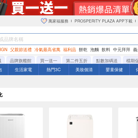
萬家福服務
PROSPERITY PLAZA APP下載
IGN
父親節送禮
冷氣最高省萬
福利品
餅乾
泡麵
飲料
中元拜拜
義
衛生紙
城
品牌旗艦館
買一送一
第二件五折
點數加碼送
檔期
泡
生活家電
熱門3C
美妝個清
嬰童保健
化