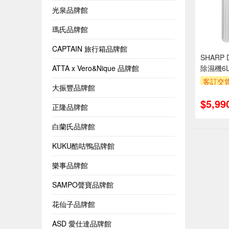
光泉品牌館
瑪氏品牌館
CAPTAIN 旅行箱品牌館
SHARP 
ATTA x Vero&Nique 品牌館
除濕機6
客訂交
大振豐品牌館
萬元需加
$5,99
安裝跨
正隆品牌館
專
滿額折
白蘭氏品牌館
KUKU酷咕鴨品牌館
樂事品牌館
SAMPO聲寶品牌館
花仙子品牌館
ASD 愛仕達品牌館