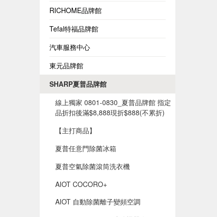
RICHOME品牌館
Tefal特福品牌館
汽車服務中心
東元品牌館
SHARP夏普品牌館
線上獨家 0801-0830_夏普品牌館 指定
品折扣後滿$8,888現折$888(不累折)
【主打商品】
夏普任意門除菌冰箱
夏普空氣除菌滾筒洗衣機
AIOT COCORO+
AIOT 自動除菌離子變頻空調