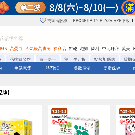
萬家福服務
PROSPERITY PLAZA APP下載
IGN
高蛋白
冷氣最高省萬
福利品
餅乾
泡麵
飲料
中元拜拜
義美
海苔
城
品牌旗艦館
買一送一
第二件五折
點數加碼送
檔期
泡
生活家電
熱門3C
美妝個清
嬰童保健
品牌】