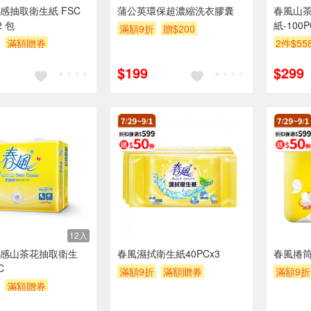
感抽取衛生紙 FSC
蒲公英環保超濃縮洗衣膠囊
春風山
2 包
紙-100P
滿額9折
贈$200
滿額贈券
2件$55
滿額贈
$199
$299
12入
感山茶花抽取衛生
春風濕拭衛生紙40PCx3
春風捲
C
滿額9折
滿額贈券
滿額9折
滿額贈券
贈$200
贈$200