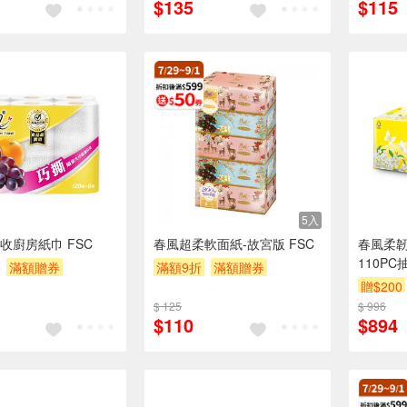
$135
$115
5入
收廚房紙巾 FSC
春風超柔軟面紙-故宮版 FSC
春風柔韌
110PC抽
滿額贈券
滿額9折
滿額贈券
贈$200
贈$200
$ 125
$ 996
$110
$894