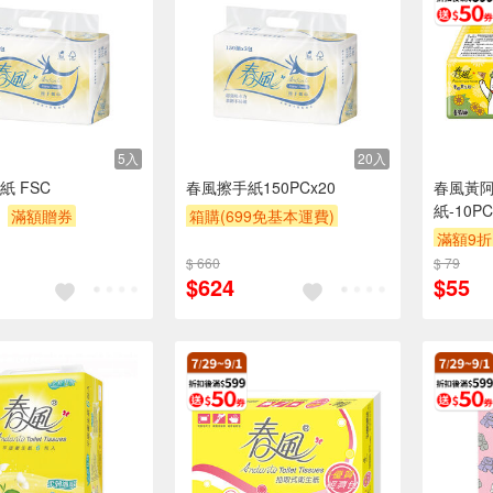
5入
20入
紙 FSC
春風擦手紙150PCx20
春風黃
紙-10PC
滿額贈券
箱購(699免基本運費)
滿額9折
贈$200
$ 660
$ 79
贈$200
$624
$55