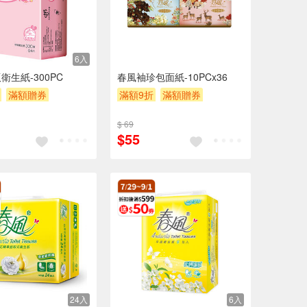
6入
衛生紙-300PC
春風袖珍包面紙-10PCx36
滿額贈券
滿額9折
滿額贈券
贈$200
$ 69
$55
24入
6入