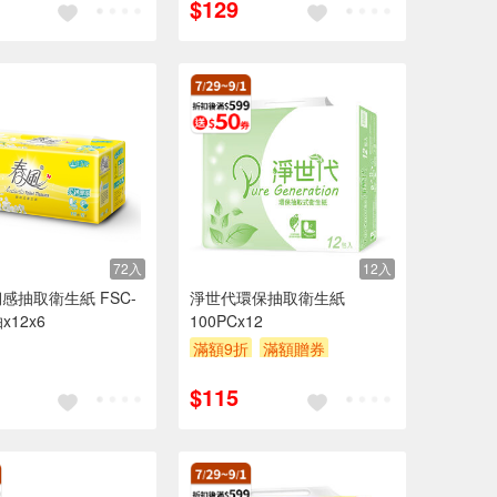
$129
72入
12入
感抽取衛生紙 FSC-
淨世代環保抽取衛生紙
x12x6
100PCx12
滿額9折
滿額贈券
贈$200
$115