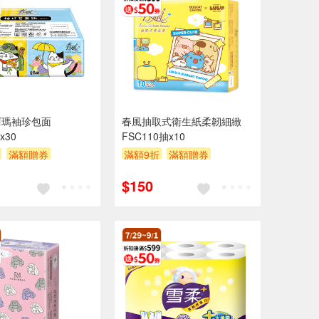
阿瑪袖珍包面
春風抽取式衛生紙柔韌細緻
x30
FSC110抽x10
滿額贈券
滿額9折
滿額贈券
贈$200
$150