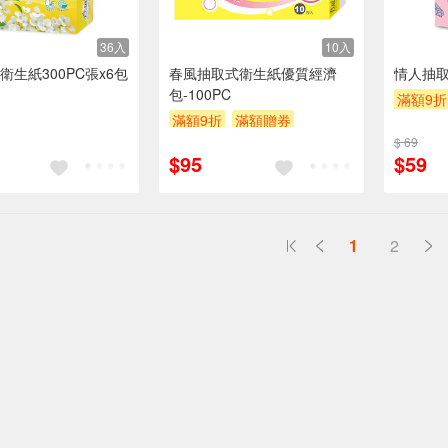
36入
10入
衛生紙300PC張x6包
春風抽取式衛生紙優質經濟
情人抽取
包-100PC
滿額9折
滿額9折
滿額贈券
贈$200
贈$200
$ 69
$95
$59
1
2