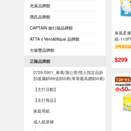
光泉品牌館
瑪氏品牌館
CAPTAIN 旅行箱品牌館
春風柔膚
ATTA x Vero&Nique 品牌館
紙-110P
2件$55
大振豐品牌館
滿額贈
$299
正隆品牌館
0729-0901_春風/蒲公英/情人指定品折
扣後滿$599送$50券(單筆最高贈$50劵)​
【主打活動】
【主打商品】
家庭用紙
成人紙尿褲