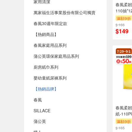
家用清潔
春風柔韌
110抽*1
萬家福生活事業股份有限公司獨賣
滿額9折
春風30週年限定款
$ 166
贈$200
$149
【熱銷商品】
春風家庭用品系列
蒲公英環保家庭用品系列
廚房紙巾系列
嬰幼童紙尿褲系列
【熱銷品牌】
春風
春風柔韌
SILLACE
紙-110P
蒲公英
滿額9折
$ 165
贈$200