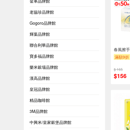
金車品牌館
老協珍品牌館
Gogoro品牌館
輝葉品牌館
聯合利華品牌館
春風擦手
寶多福品牌館
滿額9折
贈$200
樂米穀場品牌館
$ 165
$156
漢高品牌館
皇冠品牌館
精品咖啡館
3M品牌館
中興米/皇家穀堡品牌館