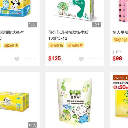
24入
12入
感抽取式衛生
蒲公英環保抽取衛生紙
情人平版
C
100PCx12
滿額9折
滿額9折
滿額贈券
8
滿額9折
贈$200
贈$200
券
贈$200
$ 107
$125
$98
12入