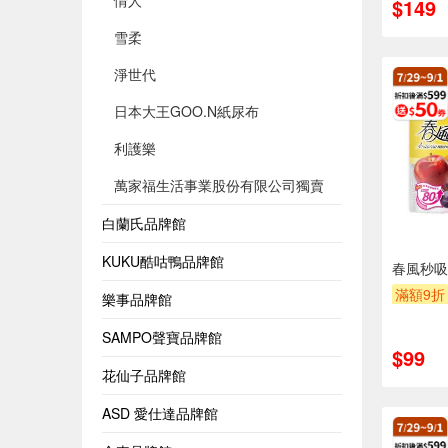
情人
$149
雪柔
淨世代
日本大王GOO.N紙尿布
利護樂
萬家福生活事業股份有限公司獨賣
白蘭氏品牌館
KUKU酷咕鴨品牌館
春風秒吸
滿額9折
樂事品牌館
贈$200
SAMPO聲寶品牌館
$99
花仙子品牌館
ASD 愛仕達品牌館