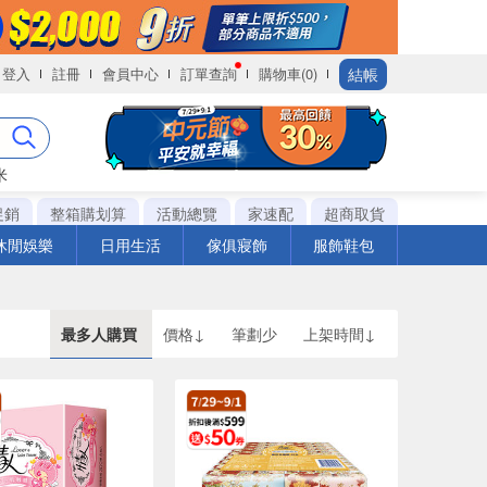
結帳
登入
註冊
會員中心
訂單查詢
購物車(0)
米
促銷
整箱購划算
活動總覽
家速配
超商取貨
休閒娛樂
日用生活
傢俱寢飾
服飾鞋包
最多人購買
價格↓
筆劃少
上架時間↓