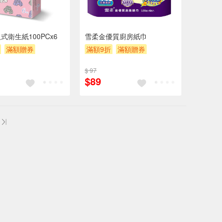
式衛生紙100PCx6
雪柔金優質廚房紙巾
滿額贈券
滿額9折
滿額贈券
贈$200
$ 97
$89