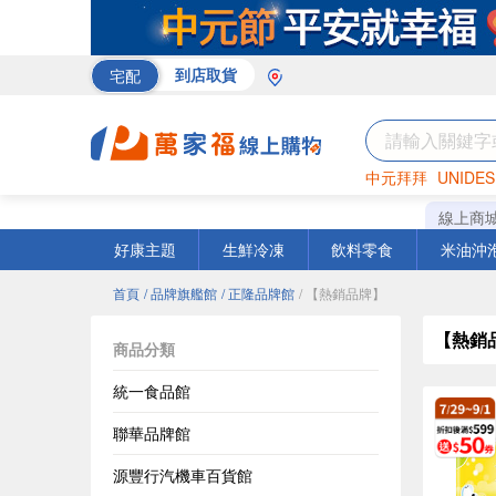
宅配
到店取貨
中元拜拜
UNIDES
巧克力
罐頭
咖啡
線上商
好康主題
生鮮冷凍
飲料零食
米油沖
首頁
/ 品牌旗艦館
/ 正隆品牌館
/ 【熱銷品牌】
【熱銷
商品分類
統一食品館
聯華品牌館
源豐行汽機車百貨館