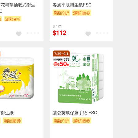
茶花精華抽取式衛生
春風平版衛生紙FSC
C
滿額9折
滿額贈券
8
滿額9折
贈$200
券
贈$200
$ 125
$112
筒衛生紙
蒲公英環保擦手紙 FSC
滿額贈券
滿額9折
滿額贈券
贈$200