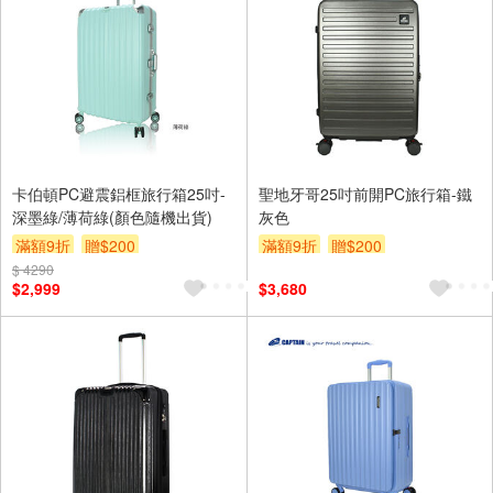
卡伯頓PC避震鋁框旅行箱25吋-
聖地牙哥25吋前開PC旅行箱-鐵
深墨綠/薄荷綠(顏色隨機出貨)
灰色
滿額9折
贈$200
滿額9折
贈$200
$ 4290
$2,999
$3,680