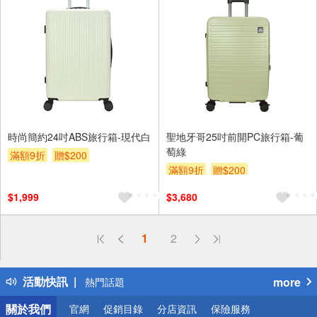
時尚簡約24吋ABS旅行箱-現代白
聖地牙哥25吋前開PC旅行箱-葡
萄綠
滿額9折
贈$200
滿額9折
贈$200
$1,999
$3,680
偏遠地區配送
1
2
詐騙網頁！請小心！
得獎公告
活動快訊
more
熱門話題
銀行優惠
關於我們
官網
促銷目錄
分店資訊
保險服務
偏遠地區配送