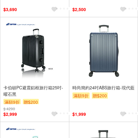
$3,690
$2,500
卡伯頓PC避震鋁框旅行箱25吋-
時尚簡約24吋ABS旅行箱-現代藍
曜石黑
滿額9折
贈$200
滿額9折
贈$200
$ 4290
$2,999
$1,999