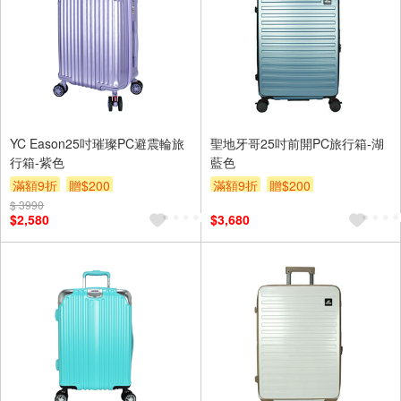
YC Eason25吋璀璨PC避震輪旅
聖地牙哥25吋前開PC旅行箱-湖
行箱-紫色
藍色
滿額9折
贈$200
滿額9折
贈$200
$ 3990
$2,580
$3,680