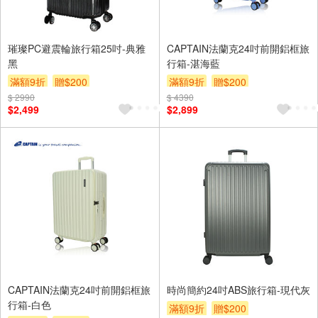
璀璨PC避震輪旅行箱25吋-典雅
CAPTAIN法蘭克24吋前開鋁框旅
黑
行箱-湛海藍
滿額9折
贈$200
滿額9折
贈$200
$ 2990
$ 4390
$2,499
$2,899
CAPTAIN法蘭克24吋前開鋁框旅
時尚簡約24吋ABS旅行箱-現代灰
行箱-白色
滿額9折
贈$200