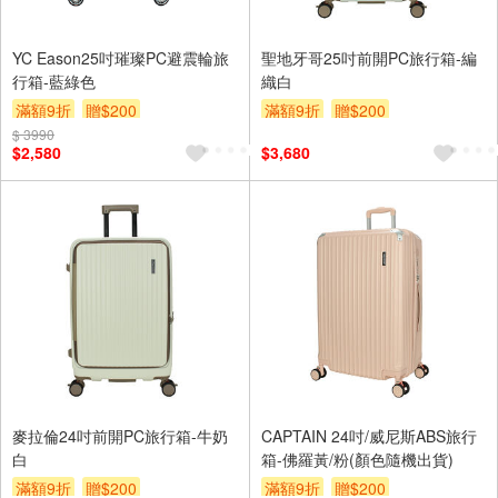
YC Eason25吋璀璨PC避震輪旅
聖地牙哥25吋前開PC旅行箱-編
行箱-藍綠色
織白
滿額9折
贈$200
滿額9折
贈$200
$ 3990
$2,580
$3,680
麥拉倫24吋前開PC旅行箱-牛奶
CAPTAIN 24吋/威尼斯ABS旅行
白
箱-佛羅黃/粉(顏色隨機出貨)
滿額9折
贈$200
滿額9折
贈$200