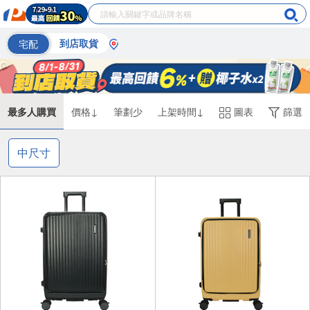
宅配
到店取貨
最多人購買
價格↓
筆劃少
上架時間↓
圖表
篩選
中尺寸