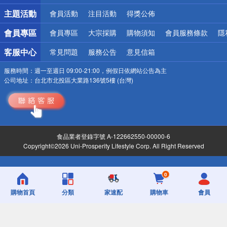
詐騙網頁！請小心！
主題活動
會員活動
注目活動
得獎公佈
會員專區
會員專區
大宗採購
購物須知
會員服務條款
隱
客服中心
常見問題
服務公告
意見信箱
服務時間：
週一至週日 09:00-21:00，例假日依網站公告為主
公司地址：
台北市北投區大業路136號5樓 (台灣)
食品業者登錄字號 A-122662550-00000-6
Copyright©2026 Uni-Prosperity Lifestyle Corp. All Right Reserved
0
購物首頁
分類
家速配
購物車
會員