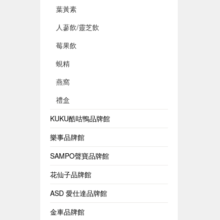
葉黃素
人蔘飲/靈芝飲
莓果飲
蜆精
燕窩
禮盒
KUKU酷咕鴨品牌館
樂事品牌館
SAMPO聲寶品牌館
花仙子品牌館
ASD 愛仕達品牌館
金車品牌館