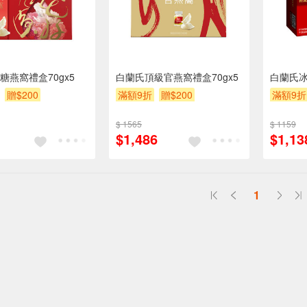
糖燕窩禮盒70gx5
白蘭氏頂級官燕窩禮盒70gx5
白蘭氏冰
贈$200
滿額9折
贈$200
滿額9折
券
滿額贈券
滿額贈
$ 1565
$ 1159
$1,486
$1,13
1