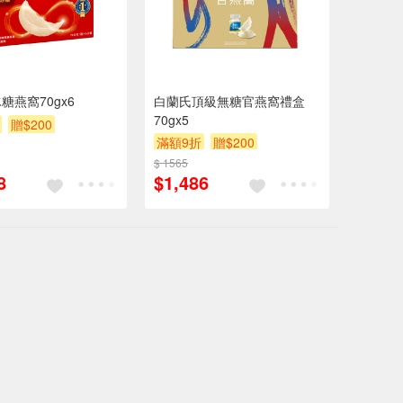
糖燕窩70gx6
白蘭氏頂級無糖官燕窩禮盒
70gx5
贈$200
滿額9折
贈$200
券
滿額贈券
$ 1565
8
$1,486