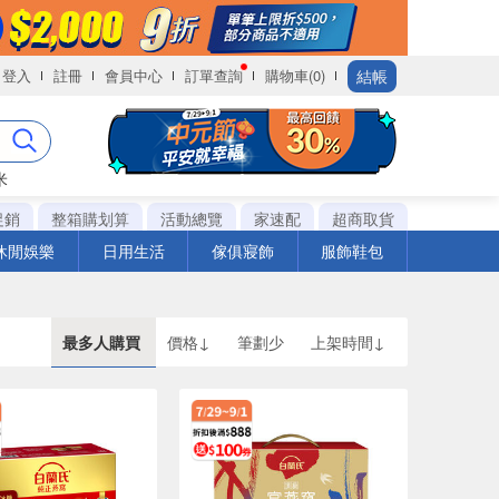
結帳
登入
註冊
會員中心
訂單查詢
購物車(0)
米
促銷
整箱購划算
活動總覽
家速配
超商取貨
休閒娛樂
日用生活
傢俱寢飾
服飾鞋包
最多人購買
價格↓
筆劃少
上架時間↓