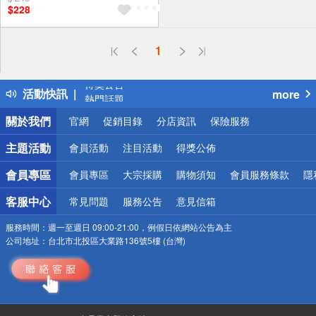
$228
偏遠地區配送
1
詐騙網頁！請小心！
得獎公告
活動快訊
more
熱門話題
銀行優惠
關於我們
官網
促銷目錄
分店資訊
保險服務
偏遠地區配送
詐騙網頁！請小心！
主題活動
會員活動
注目活動
得獎公佈
會員專區
會員專區
大宗採購
購物須知
會員服務條款
隱
客服中心
常見問題
服務公告
意見信箱
服務時間：
週一至週日 09:00-21:00，例假日依網站公告為主
公司地址：
台北市北投區大業路136號5樓 (台灣)