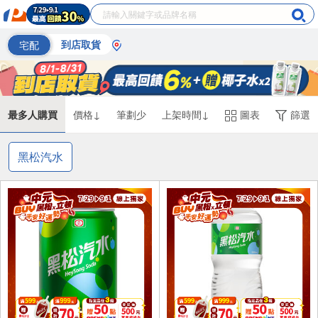
宅配
到店取貨
最多人購買
價格↓
筆劃少
上架時間↓
圖表
篩選
黑松汽水