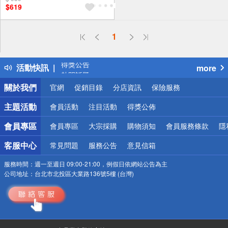
$619
1
偏遠地區配送
詐騙網頁！請小心！
得獎公告
活動快訊
more
熱門話題
銀行優惠
關於我們
官網
促銷目錄
分店資訊
保險服務
偏遠地區配送
詐騙網頁！請小心！
主題活動
會員活動
注目活動
得獎公佈
會員專區
會員專區
大宗採購
購物須知
會員服務條款
隱
客服中心
常見問題
服務公告
意見信箱
服務時間：
週一至週日 09:00-21:00，例假日依網站公告為主
公司地址：
台北市北投區大業路136號5樓 (台灣)