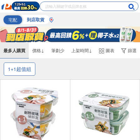
宅配
到店取貨
最多人購買
價格↓
筆劃少
上架時間↓
圖表
篩選
1+1超值組