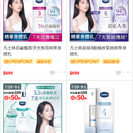
凡士林菸鹼醯胺淨光無瑕精華身
凡士林超能A酯極效緊緻精華身
體乳
體乳
贈OPENPOINT
滿額9折
贈OPENPOINT
滿額贈券
滿額贈券
贈$200
贈$200
$699
$699