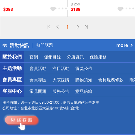
$ 259
$398
$189
偏遠地區配送
1
詐騙網頁！請小心！
得獎公告
活動快訊
more
熱門話題
銀行優惠
關於我們
官網
促銷目錄
分店資訊
保險服務
偏遠地區配送
詐騙網頁！請小心！
主題活動
會員活動
注目活動
得獎公佈
會員專區
會員專區
大宗採購
購物須知
會員服務條款
隱
客服中心
常見問題
服務公告
意見信箱
服務時間：
週一至週日 09:00-21:00，例假日依網站公告為主
公司地址：
台北市北投區大業路136號5樓 (台灣)