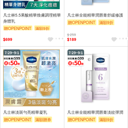
凡士林5.5果酸精華煥膚調理精華
凡士林全能精華潤唇膏舒緩修護
身體乳
贈OPENPOINT
滿額9折
贈OPENPOINT
滿額9折
滿額贈券
贈$200
滿額贈券
贈$200
$ 259
$699
$189
凡士林淡斑勻亮精華凝乳
凡士林全能精華潤唇膏淡紋彈潤
贈OPENPOINT
滿額贈券
贈OPENPOINT
滿額9折
贈$200
滿額贈券
贈$200