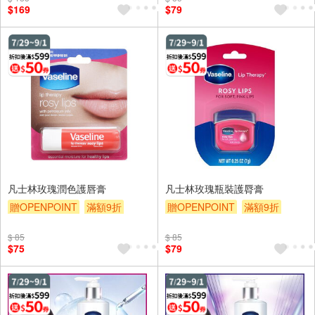
$169
$79
凡士林玫瑰潤色護唇膏
凡士林玫瑰瓶裝護脣膏
贈OPENPOINT
滿額9折
贈OPENPOINT
滿額9折
滿額贈券
贈$200
滿額贈券
贈$200
$ 85
$ 85
$75
$79