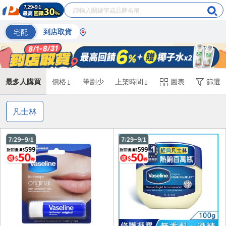
宅配
到店取貨
最多人購買
價格↓
筆劃少
上架時間↓
圖表
篩選
凡士林