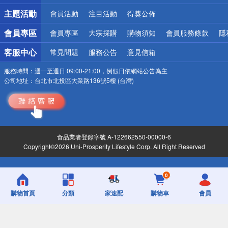
詐騙網頁！請小心！
主題活動
會員活動
注目活動
得獎公佈
會員專區
會員專區
大宗採購
購物須知
會員服務條款
隱
客服中心
常見問題
服務公告
意見信箱
服務時間：
週一至週日 09:00-21:00，例假日依網站公告為主
公司地址：
台北市北投區大業路136號5樓 (台灣)
食品業者登錄字號 A-122662550-00000-6
Copyright©2026 Uni-Prosperity Lifestyle Corp. All Right Reserved
0
購物首頁
分類
家速配
購物車
會員