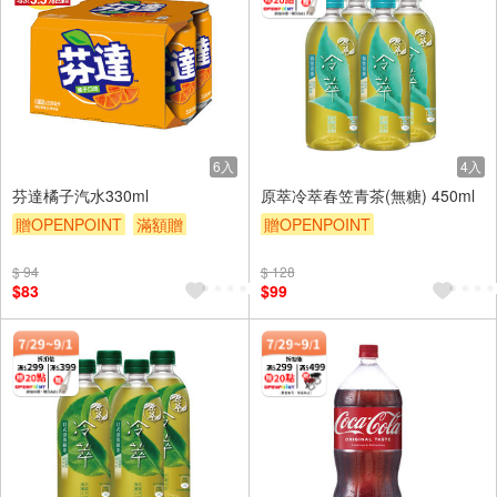
6入
4入
芬達橘子汽水330ml
原萃冷萃春笠青茶(無糖) 450ml
贈OPENPOINT
滿額贈
贈OPENPOINT
滿額9折
贈$200
贈OPENPOINT
滿額贈
$ 94
$ 128
滿額9折
贈$200
$83
$99