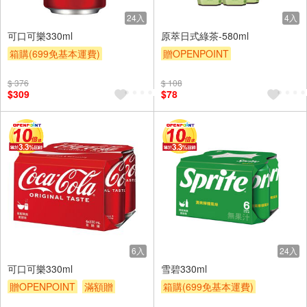
24入
4入
可口可樂330ml
原萃日式綠茶-580ml
箱購(699免基本運費)
贈OPENPOINT
贈OPENPOINT
滿額贈
贈OPENPOINT
滿額贈
$ 376
$ 108
滿額9折
贈$200
滿額9折
贈$200
$309
$78
6入
24入
可口可樂330ml
雪碧330ml
贈OPENPOINT
滿額贈
箱購(699免基本運費)
滿額9折
贈$200
贈OPENPOINT
滿額贈