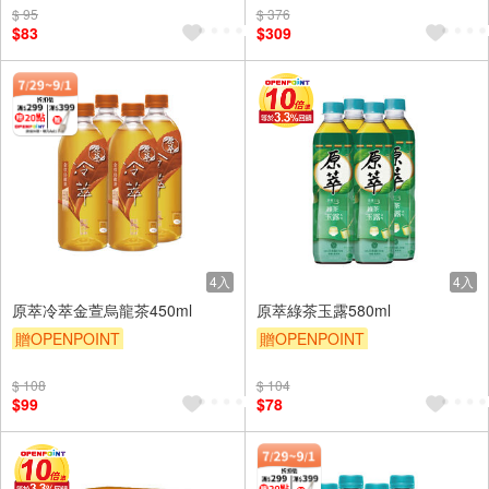
$ 95
$ 376
滿額9折
贈$200
$83
$309
4入
4入
原萃冷萃金萱烏龍茶450ml
原萃綠茶玉露580ml
贈OPENPOINT
贈OPENPOINT
贈OPENPOINT
滿額贈
贈OPENPOINT
滿額贈
$ 108
$ 104
滿額9折
贈$200
滿額9折
贈$200
$99
$78