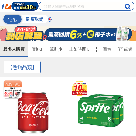
宅配
到店取貨
最多人購買
價格↓
筆劃少
上架時間↓
圖表
篩選
【熱銷品類】