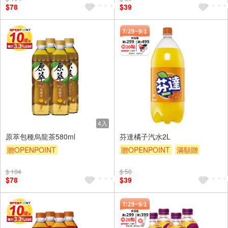
$78
$39
4入
原萃包種烏龍茶580ml
芬達橘子汽水2L
贈OPENPOINT
贈OPENPOINT
滿額贈
贈OPENPOINT
滿額贈
滿額9折
贈$200
$ 104
$ 50
滿額9折
贈$200
$78
$39