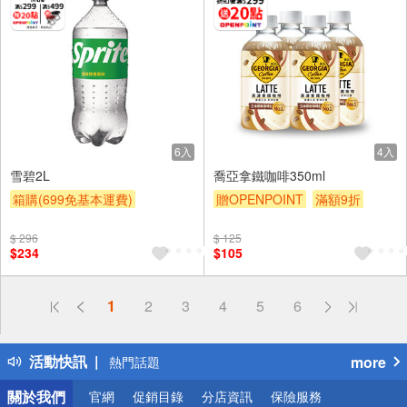
6入
4入
雪碧2L
喬亞拿鐵咖啡350ml
箱購(699免基本運費)
贈OPENPOINT
滿額9折
贈OPENPOINT
滿額贈
贈$200
$ 296
$ 125
滿額9折
贈$200
$234
$105
偏遠地區配送
1
2
3
4
5
6
詐騙網頁！請小心！
得獎公告
活動快訊
more
熱門話題
銀行優惠
關於我們
官網
促銷目錄
分店資訊
保險服務
偏遠地區配送