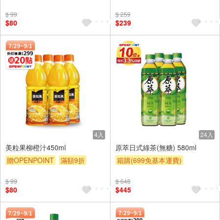
贈$200
贈OPENPOINT
滿額贈
$ 99
$ 259
滿額9折
贈$200
$80
$239
4入
24入
美粒果柳橙汁450ml
原萃日式綠茶(無糖) 580ml
贈OPENPOINT
滿額9折
箱購(699免基本運費)
贈$200
贈OPENPOINT
$ 99
$ 648
贈OPENPOINT
滿額贈
$80
$445
滿額9折
贈$200