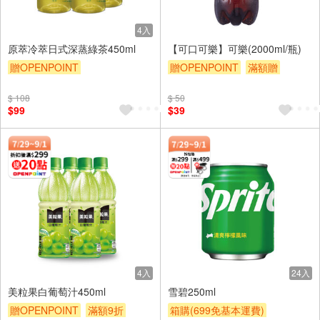
4入
原萃冷萃日式深蒸綠茶450ml
【可口可樂】可樂(2000ml/瓶)
贈OPENPOINT
贈OPENPOINT
滿額贈
贈OPENPOINT
滿額贈
滿額9折
贈$200
$ 108
$ 50
滿額9折
贈$200
$99
$39
4入
24入
美粒果白葡萄汁450ml
雪碧250ml
贈OPENPOINT
滿額9折
箱購(699免基本運費)