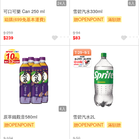
24入
6入
可口可樂 Can 250 ml
雪碧汽水330ml
箱購(699免基本運費)
贈OPENPOINT
滿額贈
贈OPENPOINT
滿額贈
滿額9折
贈$200
$ 259
$ 94
滿額9折
贈$200
$239
$83
4入
原萃鐵觀音580ml
雪碧汽水2L
贈OPENPOINT
贈OPENPOINT
滿額贈
贈OPENPOINT
滿額贈
滿額9折
贈$200
$ 104
$ 50
滿額9折
贈$200