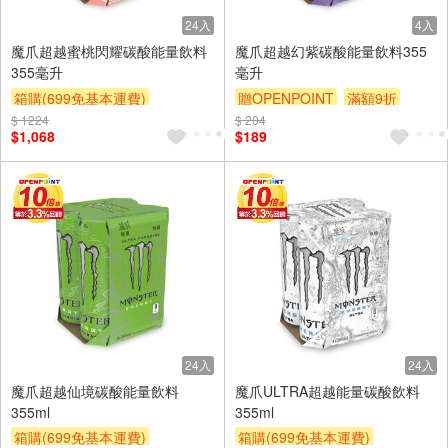
24入
4入
魔爪超越蜜桃閃耀碳酸能量飲料
魔爪超越幻紫碳酸能量飲料355
355毫升
毫升
箱購(699免基本運費)
贈OPENPOINT
滿額9折
$ 1224
贈OPENPOINT
滿額9折
$ 204
贈$200
$1,068
$189
贈$200
24入
24入
魔爪超越仙境碳酸能量飲料
魔爪ULTRA超越能量碳酸飲料
355ml
355ml
箱購(699免基本運費)
箱購(699免基本運費)