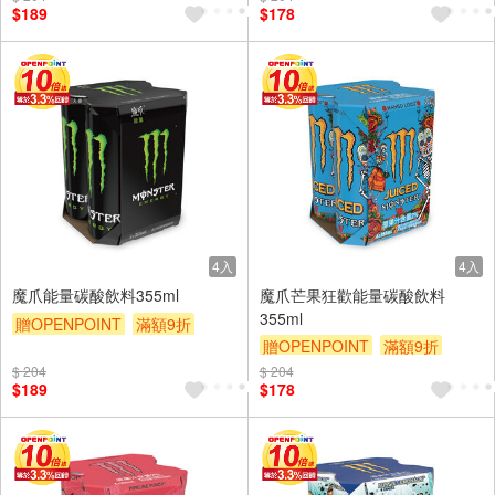
$189
$178
4入
4入
魔爪能量碳酸飲料355ml
魔爪芒果狂歡能量碳酸飲料
355ml
贈OPENPOINT
滿額9折
贈OPENPOINT
滿額9折
贈$200
贈$200
$ 204
$ 204
$189
$178