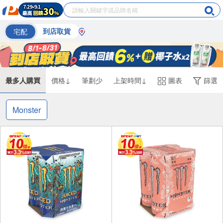
宅配
到店取貨
最多人購買
價格↓
筆劃少
上架時間↓
圖表
篩選
Monster