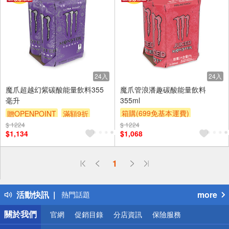
24入
24入
魔爪超越幻紫碳酸能量飲料355
魔爪管浪潘趣碳酸能量飲料
毫升
355ml
箱購(699免基本運費)
贈OPENPOINT
滿額9折
贈OPENPOINT
滿額9折
$ 1224
贈$200
$ 1224
$1,134
$1,068
贈$200
偏遠地區配送
1
詐騙網頁！請小心！
得獎公告
活動快訊
more
熱門話題
銀行優惠
關於我們
官網
促銷目錄
分店資訊
保險服務
偏遠地區配送
詐騙網頁！請小心！