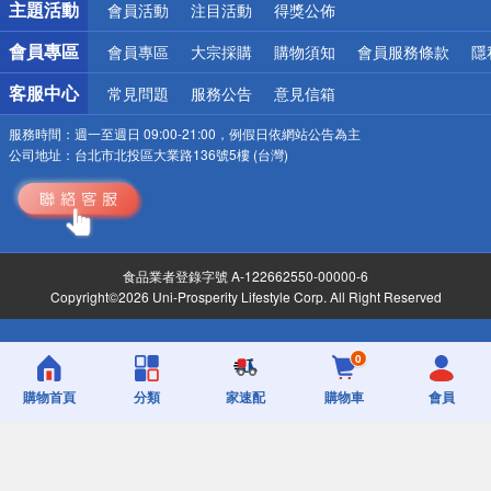
主題活動
會員活動
注目活動
得獎公佈
會員專區
會員專區
大宗採購
購物須知
會員服務條款
隱
客服中心
常見問題
服務公告
意見信箱
服務時間：
週一至週日 09:00-21:00，例假日依網站公告為主
公司地址：
台北市北投區大業路136號5樓 (台灣)
食品業者登錄字號 A-122662550-00000-6
Copyright©2026 Uni-Prosperity Lifestyle Corp. All Right Reserved
0
購物首頁
分類
家速配
購物車
會員