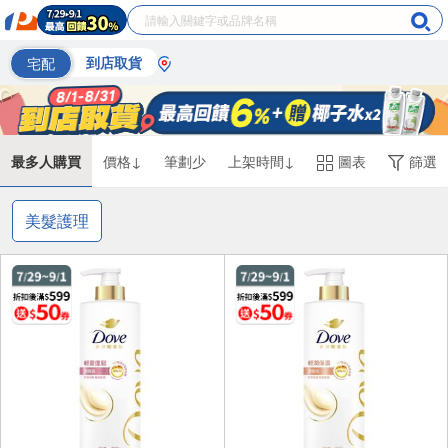
宅配
到店取貨
最多人購買
價格↓
筆劃少
上架時間↓
圖表
篩選
美髮護理