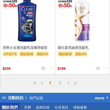
淨男士去屑洗髮乳深層淨碳型
麗仕柔亮絲滑洗髮乳
2件$378
滿額贈券
贈$200
滿額贈券
贈$200
$239
$189
偏遠地區配送
1
2
詐騙網頁！請小心！
得獎公告
活動快訊
more
熱門話題
銀行優惠
關於我們
官網
促銷目錄
分店資訊
保險服務
偏遠地區配送