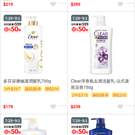
$219
$295
多芬深層修護潤髮乳700g
Clear淨香氛去屑洗髮乳-法式鳶
尾花香750g
2件$297
滿額贈券
贈$200
2件$378
滿額贈券
贈$200
$179
$239