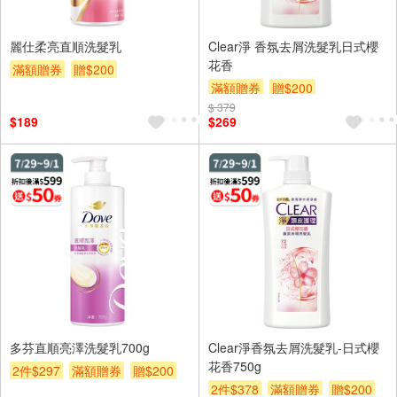
麗仕柔亮直順洗髮乳
Clear淨 香氛去屑洗髮乳日式櫻
花香
滿額贈券
贈$200
滿額贈券
贈$200
$ 379
$189
$269
多芬直順亮澤洗髮乳700g
Clear淨香氛去屑洗髮乳-日式櫻
花香750g
2件$297
滿額贈券
贈$200
2件$378
滿額贈券
贈$200