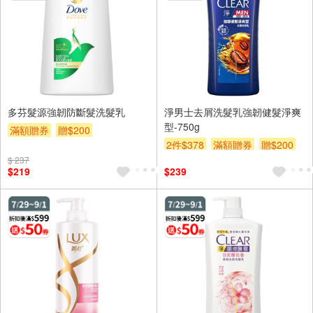
多芬髮源強韌防斷髮洗髮乳
淨男士去屑洗髮乳強韌健髮淨爽
型-750g
滿額贈券
贈$200
2件$378
滿額贈券
贈$200
$ 237
$219
$239