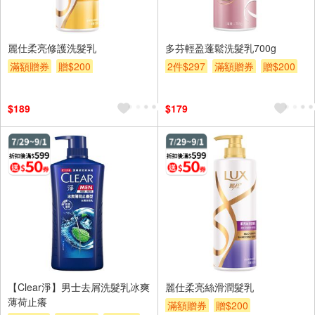
麗仕柔亮修護洗髮乳
多芬輕盈蓬鬆洗髮乳700g
滿額贈券
贈$200
2件$297
滿額贈券
贈$200
$189
$179
【Clear淨】男士去屑洗髮乳冰爽
麗仕柔亮絲滑潤髮乳
薄荷止癢
滿額贈券
贈$200