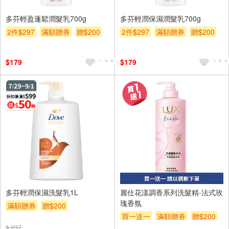
多芬輕盈蓬鬆潤髮乳700g
多芬輕潤保濕潤髮乳700g
2件$297
滿額贈券
贈$200
2件$297
滿額贈券
贈$200
$179
$179
多芬輕潤保濕洗髮乳1L
麗仕花漾調香系列洗髮精-法式玫
瑰香氛
滿額贈券
贈$200
買一送一
滿額贈券
贈$200
$ 237