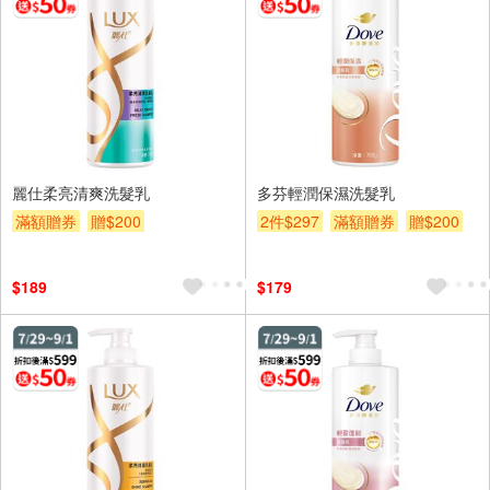
麗仕柔亮清爽洗髮乳
多芬輕潤保濕洗髮乳
滿額贈券
贈$200
2件$297
滿額贈券
贈$200
$189
$179