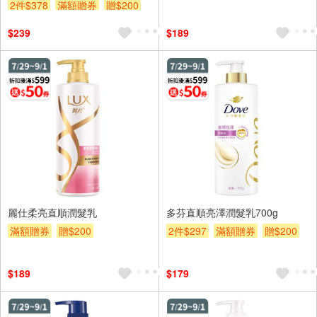
2件$378
滿額贈券
贈$200
$239
$189
麗仕柔亮直順潤髮乳
多芬直順亮澤潤髮乳700g
滿額贈券
贈$200
2件$297
滿額贈券
贈$200
$189
$179