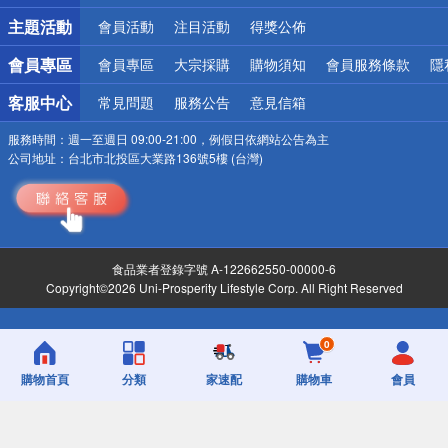
詐騙網頁！請小心！
主題活動
會員活動
注目活動
得獎公佈
會員專區
會員專區
大宗採購
購物須知
會員服務條款
隱
客服中心
常見問題
服務公告
意見信箱
服務時間：
週一至週日 09:00-21:00，例假日依網站公告為主
公司地址：
台北市北投區大業路136號5樓 (台灣)
食品業者登錄字號 A-122662550-00000-6
Copyright©2026 Uni-Prosperity Lifestyle Corp. All Right Reserved
0
購物首頁
分類
家速配
購物車
會員