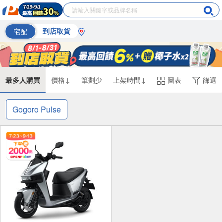
宅配
到店取貨
最多人購買
價格↓
筆劃少
上架時間↓
圖表
篩選
Gogoro Pulse