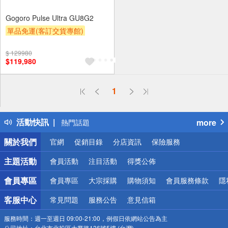
Gogoro Pulse Ultra GU8G2
單品免運(客訂交貨專館)
贈OPENPOINT
$ 129980
$119,980
偏遠地區配送
1
詐騙網頁！請小心！
得獎公告
活動快訊
more
熱門話題
銀行優惠
關於我們
官網
促銷目錄
分店資訊
保險服務
偏遠地區配送
詐騙網頁！請小心！
主題活動
會員活動
注目活動
得獎公佈
會員專區
會員專區
大宗採購
購物須知
會員服務條款
隱
客服中心
常見問題
服務公告
意見信箱
服務時間：
週一至週日 09:00-21:00，例假日依網站公告為主
公司地址：
台北市北投區大業路136號5樓 (台灣)