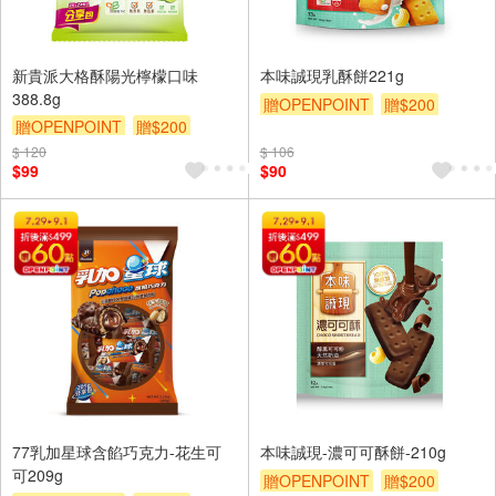
新貴派大格酥陽光檸檬口味
本味誠現乳酥餅221g
388.8g
贈OPENPOINT
贈$200
贈OPENPOINT
贈$200
$ 120
$ 106
$99
$90
77乳加星球含餡巧克力-花生可
本味誠現-濃可可酥餅-210g
可209g
贈OPENPOINT
贈$200