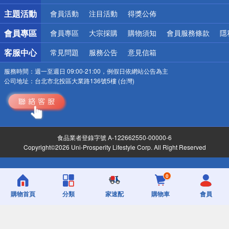
詐騙網頁！請小心！
主題活動
會員活動
注目活動
得獎公佈
會員專區
會員專區
大宗採購
購物須知
會員服務條款
隱
客服中心
常見問題
服務公告
意見信箱
服務時間：
週一至週日 09:00-21:00，例假日依網站公告為主
公司地址：
台北市北投區大業路136號5樓 (台灣)
食品業者登錄字號 A-122662550-00000-6
Copyright©2026 Uni-Prosperity Lifestyle Corp. All Right Reserved
0
購物首頁
分類
家速配
購物車
會員