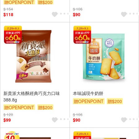
贈OPENPOINT
贈$200
$ 154
$ 106
$118
$90
新貴派大格酥經典巧克力口味
本味誠現牛奶餅
388.8g
贈OPENPOINT
贈$200
贈OPENPOINT
贈$200
$ 120
$ 106
$99
$90