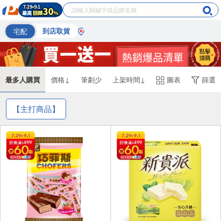
宅配
到店取貨
最多人購買
價格↓
筆劃少
上架時間↓
圖表
篩選
【主打商品】