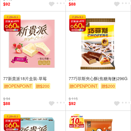
$92
$88
77新貴派18片盒裝-草莓
77巧菲斯夾心酥(焦糖海鹽)296G
贈OPENPOINT
贈$200
贈OPENPOINT
贈$200
$ 94
$ 115
$88
$92