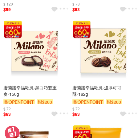
$ 120
$ 78
$99
$63
蜜蘭諾幸福歐風-黑白巧雙重
蜜蘭諾幸福歐風-濃厚可可
奏-150g
酥-162g
贈OPENPOINT
贈$200
贈OPENPOINT
贈$200
$ 72
$ 72
$63
$63