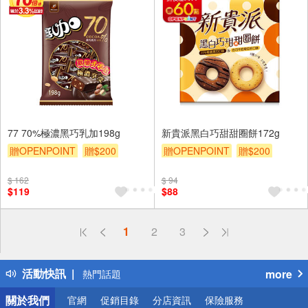
77 70%極濃黑巧乳加198g
新貴派黑白巧甜甜圈餅172g
贈OPENPOINT
贈$200
贈OPENPOINT
贈$200
$ 162
$ 94
$119
$88
偏遠地區配送
1
2
3
詐騙網頁！請小心！
得獎公告
活動快訊
more
熱門話題
銀行優惠
關於我們
官網
促銷目錄
分店資訊
保險服務
偏遠地區配送