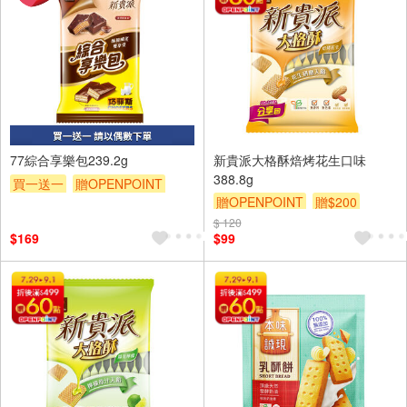
77綜合享樂包239.2g
新貴派大格酥焙烤花生口味
388.8g
買一送一
贈OPENPOINT
贈OPENPOINT
贈$200
贈$200
$ 120
$169
$99