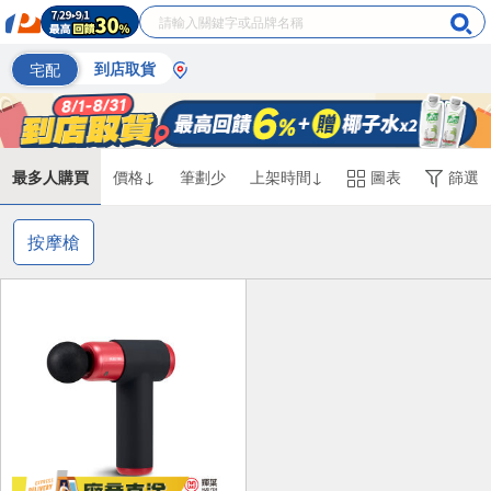
宅配
到店取貨
最多人購買
價格↓
筆劃少
上架時間↓
圖表
篩選
按摩槍