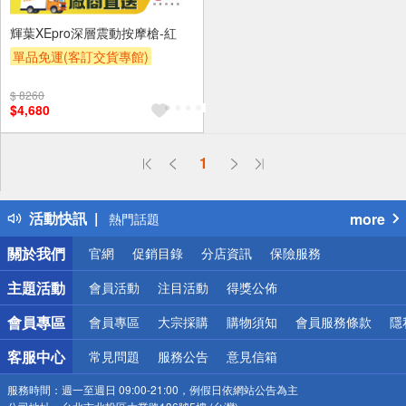
輝葉XEpro深層震動按摩槍-紅
單品免運(客訂交貨專館)
$ 8260
$4,680
偏遠地區配送
1
詐騙網頁！請小心！
得獎公告
活動快訊
more
熱門話題
銀行優惠
關於我們
官網
促銷目錄
分店資訊
保險服務
偏遠地區配送
詐騙網頁！請小心！
主題活動
會員活動
注目活動
得獎公佈
會員專區
會員專區
大宗採購
購物須知
會員服務條款
隱
客服中心
常見問題
服務公告
意見信箱
服務時間：
週一至週日 09:00-21:00，例假日依網站公告為主