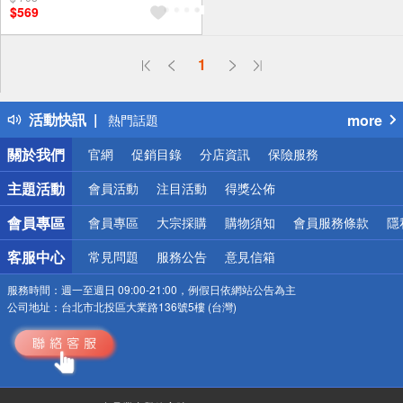
$569
偏遠地區配送
1
詐騙網頁！請小心！
得獎公告
活動快訊
more
熱門話題
銀行優惠
關於我們
官網
促銷目錄
分店資訊
保險服務
偏遠地區配送
詐騙網頁！請小心！
主題活動
會員活動
注目活動
得獎公佈
會員專區
會員專區
大宗採購
購物須知
會員服務條款
隱
客服中心
常見問題
服務公告
意見信箱
服務時間：
週一至週日 09:00-21:00，例假日依網站公告為主
公司地址：
台北市北投區大業路136號5樓 (台灣)