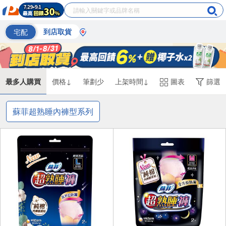
宅配
到店取貨
最多人購買
價格↓
筆劃少
上架時間↓
圖表
篩選
蘇菲超熟睡內褲型系列