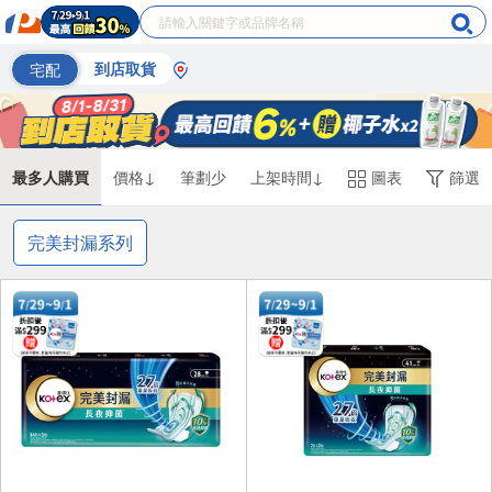
宅配
到店取貨
最多人購買
價格↓
筆劃少
上架時間↓
圖表
篩選
完美封漏系列