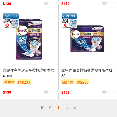
$139
$139
靠得住完美封漏奢柔極護衛生棉
靠得住完美封漏奢柔極護衛生棉
41cm
35cm
滿額贈
贈$200
滿額贈
贈$200
$139
$139
偏遠地區配送
1
詐騙網頁！請小心！