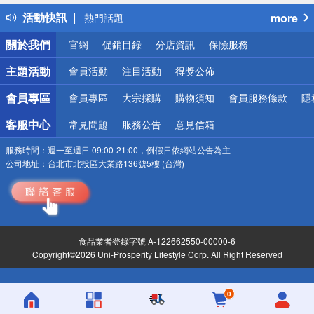
得獎公告
活動快訊
more
熱門話題
銀行優惠
關於我們
官網
促銷目錄
分店資訊
保險服務
偏遠地區配送
詐騙網頁！請小心！
主題活動
會員活動
注目活動
得獎公佈
會員專區
會員專區
大宗採購
購物須知
會員服務條款
隱
客服中心
常見問題
服務公告
意見信箱
服務時間：
週一至週日 09:00-21:00，例假日依網站公告為主
公司地址：
台北市北投區大業路136號5樓 (台灣)
食品業者登錄字號 A-122662550-00000-6
Copyright©2026 Uni-Prosperity Lifestyle Corp. All Right Reserved
0