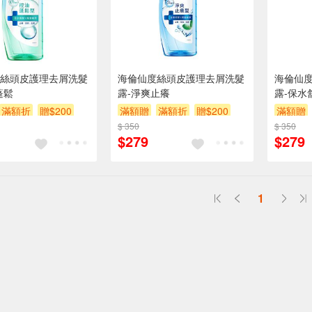
絲頭皮護理去屑洗髮
海倫仙度絲頭皮護理去屑洗髮
海倫仙
蓬鬆
露-淨爽止癢
露-保水
滿額折
贈$200
滿額贈
滿額折
贈$200
滿額贈
$ 350
$ 350
$279
$279
1