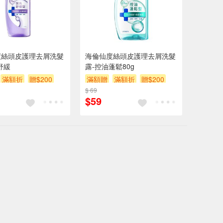
度絲頭皮護理去屑洗髮
海倫仙度絲頭皮護理去屑洗髮
舒緩
露-控油蓬鬆80g
滿額折
贈$200
滿額贈
滿額折
贈$200
$ 69
$59