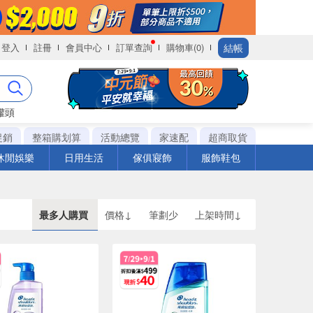
結帳
登入
註冊
會員中心
訂單查詢
購物車(0)
罐頭
促銷
整箱購划算
活動總覽
家速配
超商取貨
休閒娛樂
日用生活
傢俱寢飾
服飾鞋包
最多人購買
價格↓
筆劃少
上架時間↓