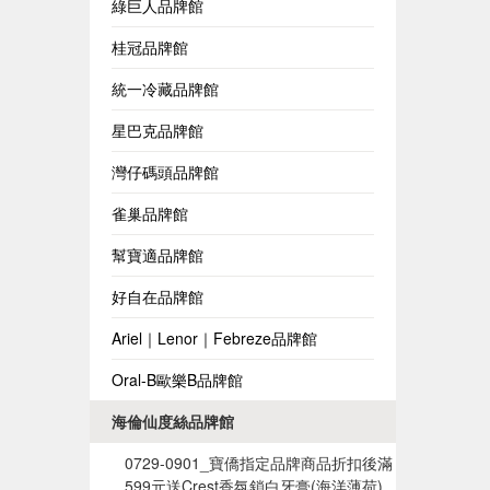
綠巨人品牌館
桂冠品牌館
統一冷藏品牌館
星巴克品牌館
灣仔碼頭品牌館
雀巢品牌館
幫寶適品牌館
好自在品牌館
Ariel｜Lenor｜Febreze品牌館
Oral-B歐樂B品牌館
海倫仙度絲品牌館
0729-0901_寶僑指定品牌商品折扣後滿
599元送Crest香氛鎖白牙膏(海洋薄荷)