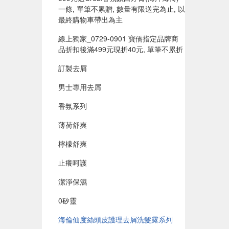
一條, 單筆不累贈, 數量有限送完為止, 以
最終購物車帶出為主
線上獨家_0729-0901 寶僑指定品牌商
品折扣後滿499元現折40元, 單筆不累折
訂製去屑
男士專用去屑
香氛系列
薄荷舒爽
檸檬舒爽
止癢呵護
潔淨保濕
0矽靈
海倫仙度絲頭皮護理去屑洗髮露系列