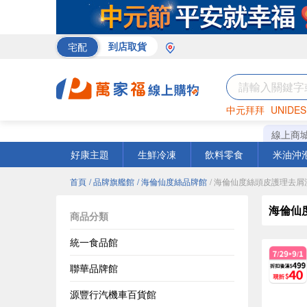
宅配
到店取貨
中元拜拜
UNIDES
米
巧克力
海苔
線上商
好康主題
生鮮冷凍
飲料零食
米油沖
首頁
/ 品牌旗艦館
/ 海倫仙度絲品牌館
/ 海倫仙度絲頭皮護理去
海倫仙
商品分類
統一食品館
聯華品牌館
源豐行汽機車百貨館