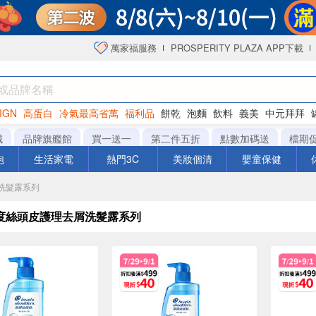
萬家福服務
PROSPERITY PLAZA APP下載
IGN
高蛋白
冷氣最高省萬
福利品
餅乾
泡麵
飲料
義美
中元拜拜
衛生紙
城
品牌旗艦館
買一送一
第二件五折
點數加碼送
檔期
泡
生活家電
熱門3C
美妝個清
嬰童保健
屑洗髮露系列
度絲頭皮護理去屑洗髮露系列