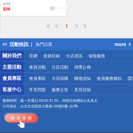
$ 38
$36
偏遠地區配送
1
詐騙網頁！請小心！
得獎公告
活動快訊
more
熱門話題
銀行優惠
關於我們
官網
促銷目錄
分店資訊
保險服務
偏遠地區配送
詐騙網頁！請小心！
主題活動
會員活動
注目活動
得獎公佈
會員專區
會員專區
大宗採購
購物須知
會員服務條款
隱
客服中心
常見問題
服務公告
意見信箱
服務時間：
週一至週日 09:00-21:00，例假日依網站公告為主
公司地址：
台北市北投區大業路136號5樓 (台灣)