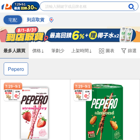
宅配
到店取貨
最多人購買
價格↓
筆劃少
上架時間↓
圖表
篩選
Pepero