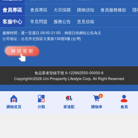
會員專區
會員專區
大宗採購
購物須知
會員服務條款
隱
客服中心
常見問題
服務公告
意見信箱
服務時間：
週一至週日 09:00-21:00，例假日依網站公告為主
公司地址：
台北市北投區大業路136號5樓 (台灣)
食品業者登錄字號 A-122662550-00000-6
Copyright©2026 Uni-Prosperity Lifestyle Corp. All Right Reserved
0
購物首頁
分類
家速配
購物車
會員