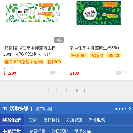
10入
[箱購]靠得住草本抑菌衛生棉
靠得住草本抑菌衛生棉35cm
23cm14PC片X3包 x 10組
2件$265
滿額贈
贈$200
箱購(699免基本運費)
贈$200
$ 1550
$1,299
$139
偏遠地區配送
1
詐騙網頁！請小心！
得獎公告
活動快訊
more
熱門話題
銀行優惠
關於我們
官網
促銷目錄
分店資訊
保險服務
偏遠地區配送
詐騙網頁！請小心！
主題活動
會員活動
注目活動
得獎公佈