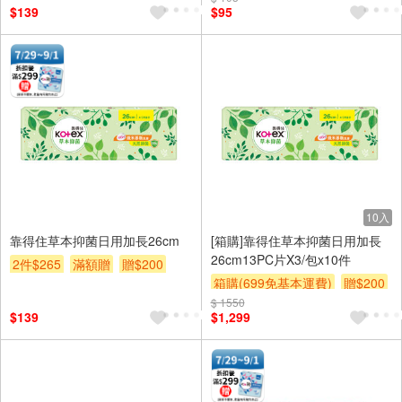
$139
$95
10入
靠得住草本抑菌日用加長26cm
[箱購]靠得住草本抑菌日用加長
26cm13PC片X3/包x10件
2件$265
滿額贈
贈$200
箱購(699免基本運費)
贈$200
$ 1550
$139
$1,299