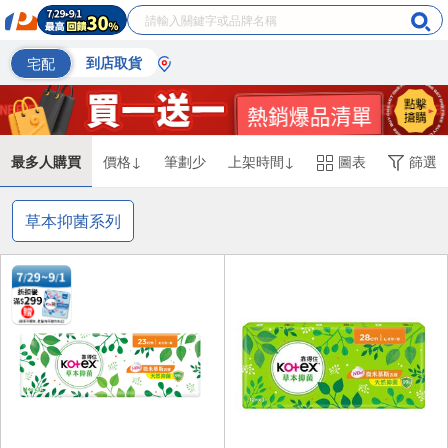
宅配
到店取貨
最多人購買
價格↓
筆劃少
上架時間↓
圖表
篩選
草本抑菌系列