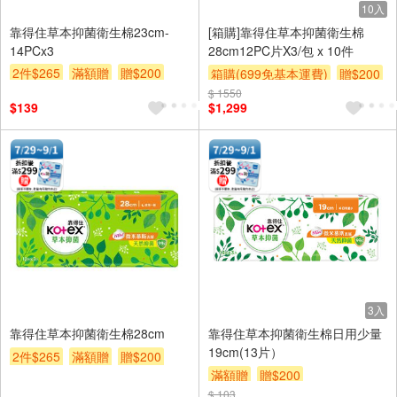
10入
靠得住草本抑菌衛生棉23cm-
[箱購]靠得住草本抑菌衛生棉
14PCx3
28cm12PC片X3/包 x 10件
2件$265
滿額贈
贈$200
箱購(699免基本運費)
贈$200
$ 1550
$139
$1,299
3入
靠得住草本抑菌衛生棉28cm
靠得住草本抑菌衛生棉日用少量
19cm(13片）
2件$265
滿額贈
贈$200
滿額贈
贈$200
$ 103