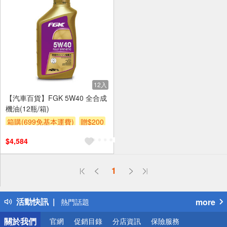
12入
【汽車百貨】FGK 5W40 全合成
機油(12瓶/箱)
箱購(699免基本運費)
贈$200
$4,584
偏遠地區配送
1
詐騙網頁！請小心！
得獎公告
活動快訊
more
熱門話題
銀行優惠
關於我們
官網
促銷目錄
分店資訊
保險服務
偏遠地區配送