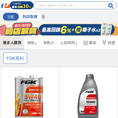
宅配
到店取貨
最多人購買
價格↓
筆劃少
上架時間↓
圖表
篩選
FGK系列