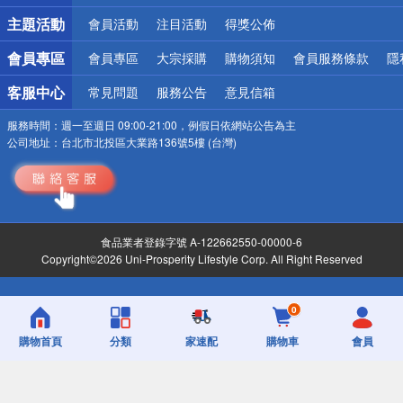
詐騙網頁！請小心！
主題活動
會員活動
注目活動
得獎公佈
會員專區
會員專區
大宗採購
購物須知
會員服務條款
隱
客服中心
常見問題
服務公告
意見信箱
服務時間：
週一至週日 09:00-21:00，例假日依網站公告為主
公司地址：
台北市北投區大業路136號5樓 (台灣)
食品業者登錄字號 A-122662550-00000-6
Copyright©2026 Uni-Prosperity Lifestyle Corp. All Right Reserved
0
購物首頁
分類
家速配
購物車
會員