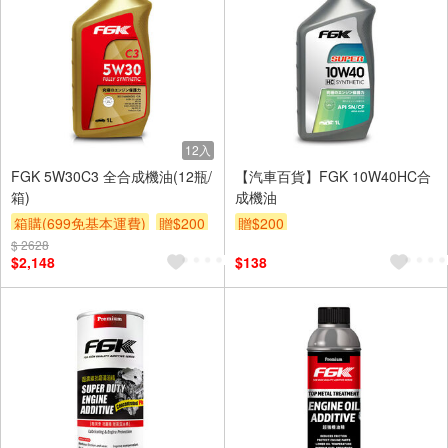
12入
FGK 5W30C3 全合成機油(12瓶/
【汽車百貨】FGK 10W40HC合
箱)
成機油
箱購(699免基本運費)
贈$200
贈$200
$ 2628
$2,148
$138