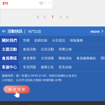
$72
偏遠地區配送
1
詐騙網頁！請小心！
得獎公告
活動快訊
more
熱門話題
銀行優惠
關於我們
官網
促銷目錄
分店資訊
保險服務
偏遠地區配送
詐騙網頁！請小心！
主題活動
會員活動
注目活動
得獎公佈
會員專區
會員專區
大宗採購
購物須知
會員服務條款
隱
客服中心
常見問題
服務公告
意見信箱
服務時間：
週一至週日 09:00-21:00，例假日依網站公告為主
公司地址：
台北市北投區大業路136號5樓 (台灣)