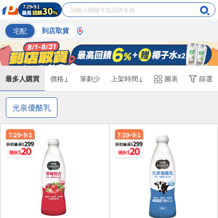
宅配
到店取貨
最多人購買
價格↓
筆劃少
上架時間↓
圖表
篩選
光泉優酪乳