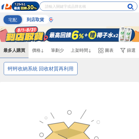
宅配
到店取貨
最多人購買
價格↓
筆劃少
上架時間↓
圖表
篩選
蚵蚵收納系統 回收材質再利用