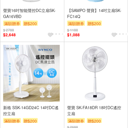
聲寶16吋智能聲控DC立扇SK-
【SAMPO 聲寶】14吋立扇SK-
GA16VBD
FC14Q
滿額贈券
贈$200
滿額贈券
贈$200
$ 2788
$ 1188
$2,648
$1,088
新格 SSK-14GD24C 14吋DC遙
聲寶 SK-FA18DR 18吋DC遙控
控立扇
立扇
滿額贈券
贈$200
滿額贈券
贈$200
$ 2688