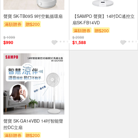
聲寶 SK-TB09S 9吋空氣循環扇
【SAMPO 聲寶】14吋DC遙控立
扇SK-FB14VD
滿額贈券
贈$200
滿額贈券
贈$200
$ 1099
$ 2088
$990
$1,588
聲寶 SK-GA14VBD 14吋智能聲
控DC立扇
滿額贈券
贈$200