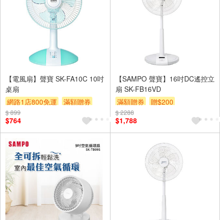
【電風扇】聲寶 SK-FA10C 10吋
【SAMPO 聲寶】16吋DC遙控立
桌扇
扇 SK-FB16VD
網路1店800免運
滿額贈券
滿額贈券
贈$200
$ 899
贈$200
$ 2288
$764
$1,788