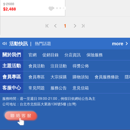
$ 2688
$2,488
偏遠地區配送
1
詐騙網頁！請小心！
得獎公告
活動快訊
more
熱門話題
銀行優惠
關於我們
官網
促銷目錄
分店資訊
保險服務
偏遠地區配送
詐騙網頁！請小心！
主題活動
會員活動
注目活動
得獎公佈
會員專區
會員專區
大宗採購
購物須知
會員服務條款
隱
客服中心
常見問題
服務公告
意見信箱
服務時間：
週一至週日 09:00-21:00，例假日依網站公告為主
公司地址：
台北市北投區大業路136號5樓 (台灣)