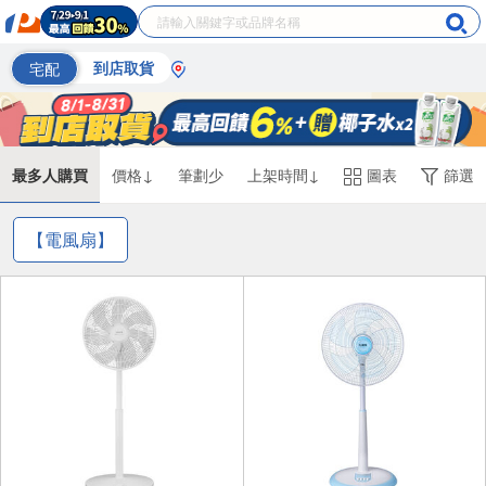
宅配
到店取貨
最多人購買
價格↓
筆劃少
上架時間↓
圖表
篩選
【電風扇】