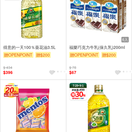
6入
得意的一天100％葵花油3.5L
福樂巧克力牛乳(保久乳)200ml
贈OPENPOINT
贈$200
贈OPENPOINT
贈$200
$ 434
$ 78
$396
$67