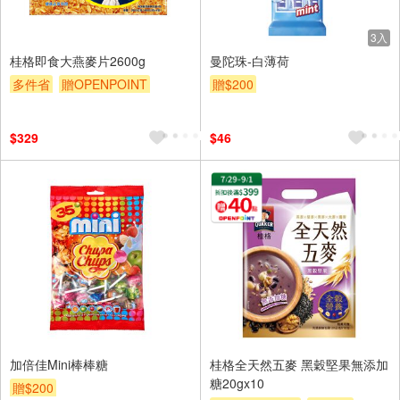
3入
桂格即食大燕麥片2600g
曼陀珠-白薄荷
多件省
贈OPENPOINT
贈$200
贈$200
$329
$46
加倍佳Mini棒棒糖
桂格全天然五麥 黑穀堅果無添加
糖20gx10
贈$200