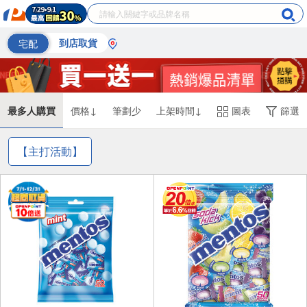
宅配
到店取貨
最多人購買
價格↓
筆劃少
上架時間↓
圖表
篩選
【主打活動】