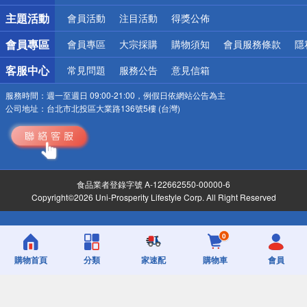
詐騙網頁！請小心！
主題活動
會員活動
注目活動
得獎公佈
會員專區
會員專區
大宗採購
購物須知
會員服務條款
隱
客服中心
常見問題
服務公告
意見信箱
服務時間：
週一至週日 09:00-21:00，例假日依網站公告為主
公司地址：
台北市北投區大業路136號5樓 (台灣)
食品業者登錄字號 A-122662550-00000-6
Copyright©2026 Uni-Prosperity Lifestyle Corp. All Right Reserved
0
購物首頁
分類
家速配
購物車
會員