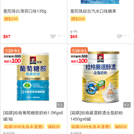
曼陀珠白薄荷口味135g
曼陀珠綜合汽水口味糖果
贈$200
贈$200
$ 75
$67
$65
6入
6入
[箱購]桂格葡萄糖胺奶粉1.5Kgx6
[箱購]桂格嚴選醇濃全脂奶粉
罐/箱
1450gx6罐
箱購(699免基本運費)
滿額折
箱購(699免基本運費)
滿額折
$ 3750
贈$200
$ 3474
贈$200