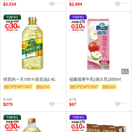
$3,534
$2,994
6入
得意的一天100％葵花油2.4L
福樂蘋果牛乳(保久乳)200ml
贈OPENPOINT
贈$200
贈OPENPOINT
贈$200
$ 305
$ 78
$275
$67