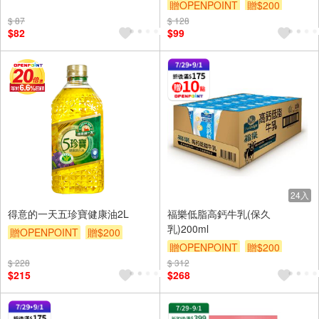
贈OPENPOINT
贈$200
$ 87
$ 128
$82
$99
24入
得意的一天五珍寶健康油2L
福樂低脂高鈣牛乳(保久
乳)200ml
贈OPENPOINT
贈$200
贈OPENPOINT
贈$200
$ 228
$ 312
$215
$268