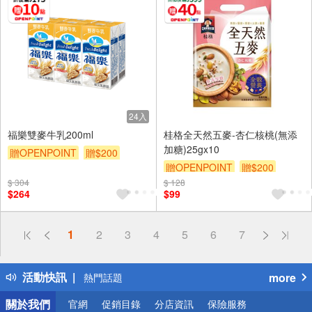
24入
福樂雙麥牛乳200ml
桂格全天然五麥-杏仁核桃(無添
加糖)25gx10
贈OPENPOINT
贈$200
贈OPENPOINT
贈$200
$ 304
$ 128
$264
$99
偏遠地區配送
1
2
3
4
5
6
7
詐騙網頁！請小心！
得獎公告
活動快訊
more
熱門話題
銀行優惠
關於我們
官網
促銷目錄
分店資訊
保險服務
偏遠地區配送