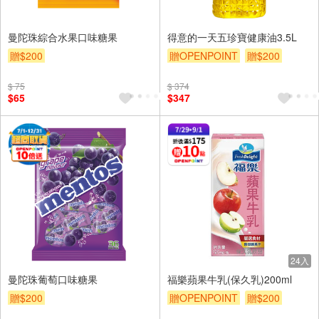
曼陀珠綜合水果口味糖果
得意的一天五珍寶健康油3.5L
贈$200
贈OPENPOINT
贈$200
$ 75
$ 374
$65
$347
24入
曼陀珠葡萄口味糖果
福樂蘋果牛乳(保久乳)200ml
贈$200
贈OPENPOINT
贈$200