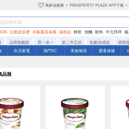
萬家福服務
PROSPERITY PLAZA APP下載
IGN
父親節送禮
冷氣最高省萬
福利品
餅乾
泡麵
飲料
中元拜拜
義
洋芋片
城
品牌旗艦館
買一送一
第二件五折
點數加碼送
檔期
泡
生活家電
熱門3C
美妝個清
嬰童保健
氣品脫