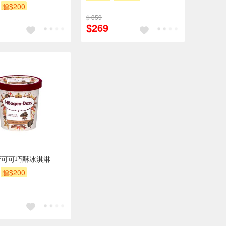
贈$200
$ 359
$269
斯可可巧酥冰淇淋
贈$200