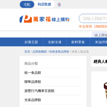
宅配
到店取貨
中元拜拜
UNIDES
巧克力
罐頭
海苔
線上商
好康主題
生鮮冷凍
飲料零食
米油沖
首頁
/ 品牌旗艦館
/ 哈根達斯品牌館
/ 經典人氣品脫
經典人
商品分類
統一食品館
聯華品牌館
源豐行汽機車百貨館
光泉品牌館