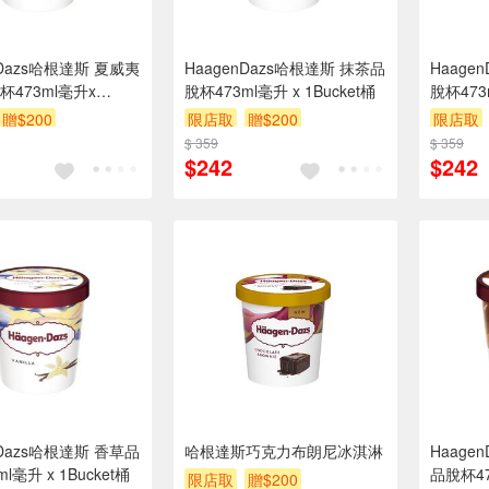
nDazs哈根達斯 夏威夷
HaagenDazs哈根達斯 抹茶品
Haage
473ml毫升x
脫杯473ml毫升 x 1Bucket桶
脫杯473m
t桶
贈$200
限店取
贈$200
限店取
$ 359
$ 359
$242
$242
nDazs哈根達斯 香草品
哈根達斯巧克力布朗尼冰淇淋
Haage
l毫升 x 1Bucket桶
品脫杯473
限店取
贈$200