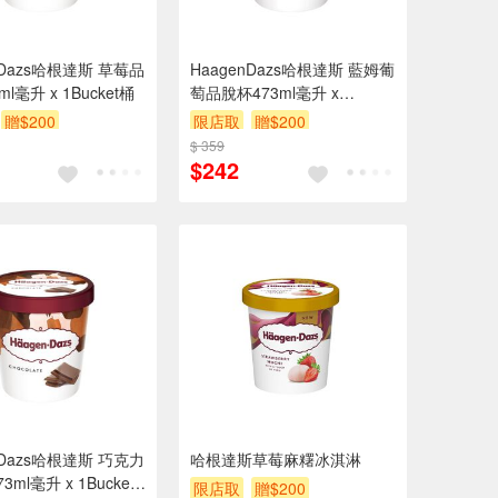
nDazs哈根達斯 草莓品
HaagenDazs哈根達斯 藍姆葡
l毫升 x 1Bucket桶
萄品脫杯473ml毫升 x
1Bucket桶
贈$200
限店取
贈$200
$ 359
$242
nDazs哈根達斯 巧克力
哈根達斯草莓麻糬冰淇淋
ml毫升 x 1Bucket
限店取
贈$200