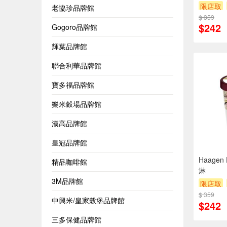
限店取
老協珍品牌館
$ 359
$242
Gogoro品牌館
輝葉品牌館
聯合利華品牌館
寶多福品牌館
樂米穀場品牌館
漢高品牌館
皇冠品牌館
Haage
精品咖啡館
淋
3M品牌館
限店取
$ 359
中興米/皇家穀堡品牌館
$242
三多保健品牌館