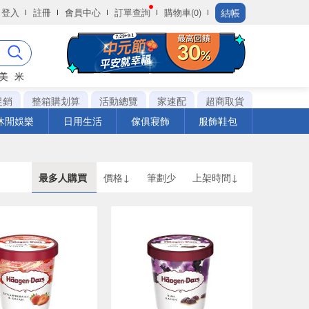
結帳
登入
註冊
會員中心
訂單查詢
購物車(0)
美
米
促銷
整箱購划算
活動總覽
家速配
超商取貨
休閒娛樂
日用生活
傢俱寢飾
服飾鞋包
最多人購買
價格↓
筆劃少
上架時間↓