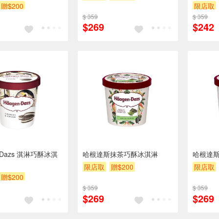
桶
贈$200
限店取
$ 359
$ 359
$269
$242
n Dazs 淇淋巧酥冰淇
哈根達斯抹茶巧酥冰淇淋
哈根達
限店取
贈$200
限店取
贈$200
$ 359
$ 359
$269
$269