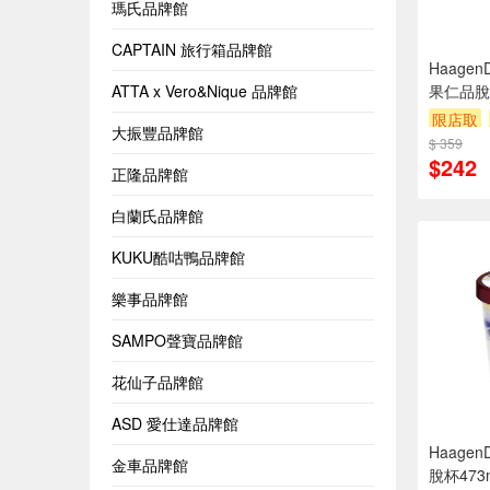
瑪氏品牌館
CAPTAIN 旅行箱品牌館
Haage
ATTA x Vero&Nique 品牌館
果仁品脫杯
1Bucke
限店取
大振豐品牌館
$ 359
$242
正隆品牌館
白蘭氏品牌館
KUKU酷咕鴨品牌館
樂事品牌館
SAMPO聲寶品牌館
花仙子品牌館
ASD 愛仕達品牌館
Haage
金車品牌館
脫杯473m