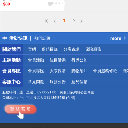
$89
偏遠地區配送
1
詐騙網頁！請小心！
得獎公告
活動快訊
more
熱門話題
銀行優惠
關於我們
官網
促銷目錄
分店資訊
保險服務
偏遠地區配送
詐騙網頁！請小心！
主題活動
會員活動
注目活動
得獎公佈
會員專區
會員專區
大宗採購
購物須知
會員服務條款
隱
客服中心
常見問題
服務公告
意見信箱
服務時間：
週一至週日 09:00-21:00，例假日依網站公告為主
公司地址：
台北市北投區大業路136號5樓 (台灣)