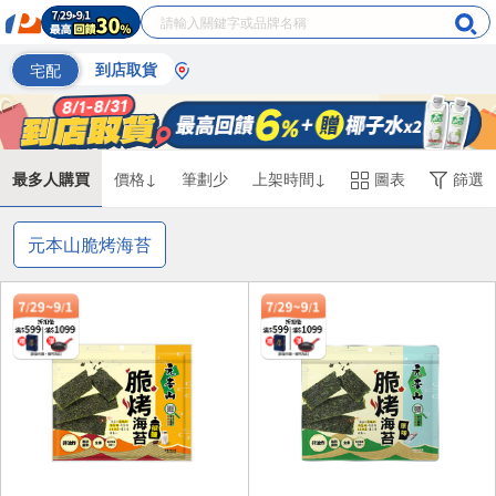
宅配
到店取貨
最多人購買
價格↓
筆劃少
上架時間↓
圖表
篩選
元本山脆烤海苔