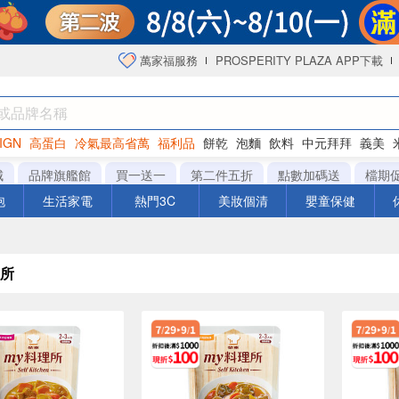
萬家福服務
PROSPERITY PLAZA APP下載
IGN
高蛋白
冷氣最高省萬
福利品
餅乾
泡麵
飲料
中元拜拜
義美
海苔
城
品牌旗艦館
買一送一
第二件五折
點數加碼送
檔期
泡
生活家電
熱門3C
美妝個清
嬰童保健
理所