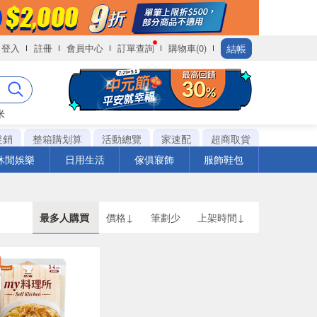
結帳
登入
註冊
會員中心
訂單查詢
購物車(0)
米
促銷
整箱購划算
活動總覽
家速配
超商取貨
休閒娛樂
日用生活
傢俱寢飾
服飾鞋包
最多人購買
價格↓
筆劃少
上架時間↓