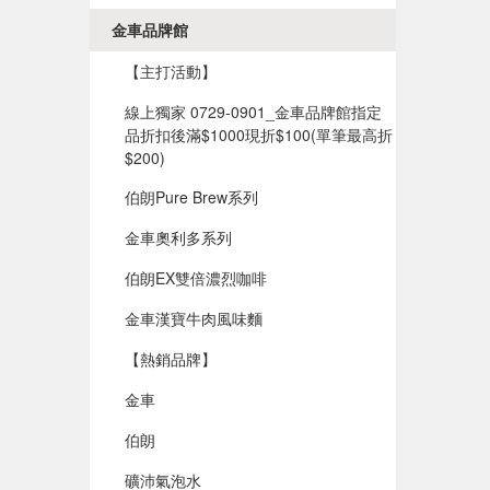
金車品牌館
【主打活動】
線上獨家 0729-0901_金車品牌館指定
品折扣後滿$1000現折$100(單筆最高折
$200)​
伯朗Pure Brew系列
金車奧利多系列
伯朗EX雙倍濃烈咖啡
金車漢寶牛肉風味麵
【熱銷品牌】
金車
伯朗
礦沛氣泡水