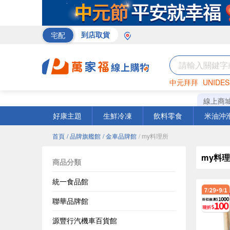
宅配
到店取貨
中元拜拜
UNIDES
巧克力
罐頭
咖啡
線上商
好康主題
生鮮冷凍
飲料零食
米油沖
首頁
/ 品牌旗艦館
/ 金車品牌館
/ my料理所
my料
商品分類
統一食品館
聯華品牌館
源豐行汽機車百貨館