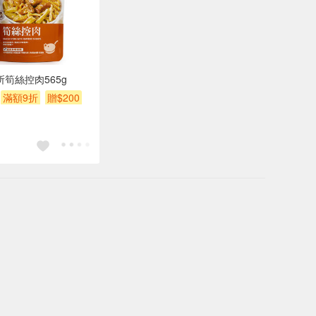
所筍絲控肉565g
滿額9折
贈$200