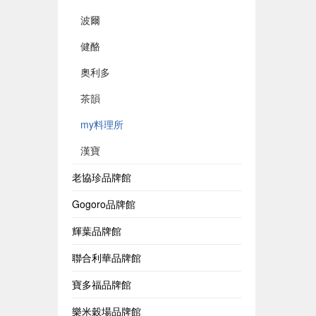
波爾
健酪
奧利多
茶韻
my料理所
漢寶
老協珍品牌館
Gogoro品牌館
輝葉品牌館
聯合利華品牌館
寶多福品牌館
樂米穀場品牌館