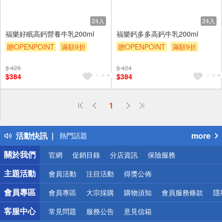
24入
24入
福樂好眠高鈣營養牛乳200ml
福樂鈣多多高鈣牛乳200ml
贈OPENPOINT
滿額9折
贈OPENPOINT
滿額9折
贈$200
贈$200
$ 428
$ 424
$384
$384
偏遠地區配送
1
詐騙網頁！請小心！
得獎公告
活動快訊
more
熱門話題
銀行優惠
關於我們
官網
促銷目錄
分店資訊
保險服務
偏遠地區配送
詐騙網頁！請小心！
主題活動
會員活動
注目活動
得獎公佈
會員專區
會員專區
大宗採購
購物須知
會員服務條款
隱
客服中心
常見問題
服務公告
意見信箱