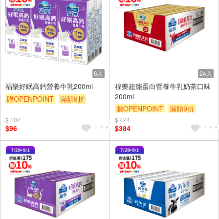
6入
24入
福樂好眠高鈣營養牛乳200ml
福樂超能蛋白營養牛乳奶茶口味
200ml
贈OPENPOINT
滿額9折
贈OPENPOINT
滿額9折
贈$200
贈$200
$ 107
$ 424
$96
$384