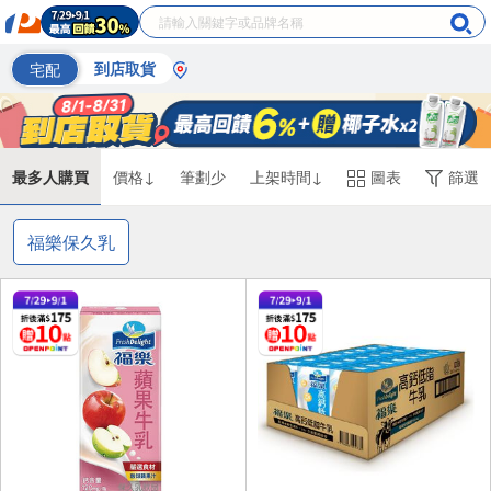
宅配
到店取貨
最多人購買
價格↓
筆劃少
上架時間↓
圖表
篩選
福樂保久乳