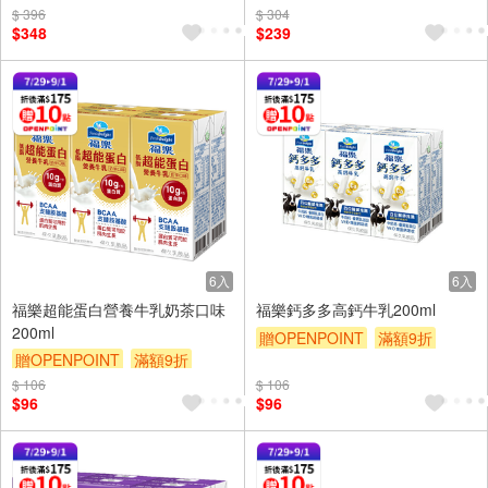
$ 396
贈$200
$ 304
$348
$239
6入
6入
福樂超能蛋白營養牛乳奶茶口味
福樂鈣多多高鈣牛乳200ml
200ml
贈OPENPOINT
滿額9折
贈OPENPOINT
滿額9折
贈$200
贈$200
$ 106
$ 106
$96
$96