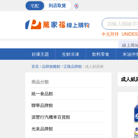
宅配
到店取貨
中元拜拜
UNIDES
巧克力
罐頭
海苔
線上商
好康主題
生鮮冷凍
飲料零食
米油沖
首頁
/ 品牌旗艦館
/ 正隆品牌館
/ 成人紙尿褲
成人紙
商品分類
統一食品館
聯華品牌館
源豐行汽機車百貨館
光泉品牌館