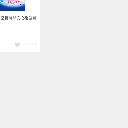
護樂長時間安心復健褲
片