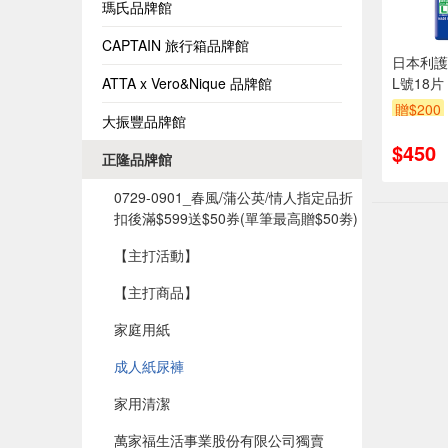
瑪氏品牌館
CAPTAIN 旅行箱品牌館
日本利護
ATTA x Vero&Nique 品牌館
L號18片
贈$200
大振豐品牌館
$450
正隆品牌館
0729-0901_春風/蒲公英/情人指定品折
扣後滿$599送$50券(單筆最高贈$50劵)​
【主打活動】
【主打商品】
家庭用紙
成人紙尿褲
家用清潔
萬家福生活事業股份有限公司獨賣