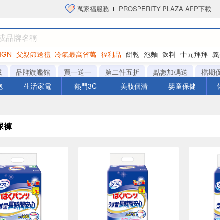
萬家福服務
PROSPERITY PLAZA APP下載
IGN
父親節送禮
冷氣最高省萬
福利品
餅乾
泡麵
飲料
中元拜拜
義
洋芋片
城
品牌旗艦館
買一送一
第二件五折
點數加碼送
檔期
泡
生活家電
熱門3C
美妝個清
嬰童保健
尿褲