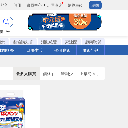
結帳
登入
註冊
會員中心
訂單查詢
購物車(0)
美
米
促銷
整箱購划算
活動總覽
家速配
超商取貨
休閒娛樂
日用生活
傢俱寢飾
服飾鞋包
最多人購買
價格↓
筆劃少
上架時間↓