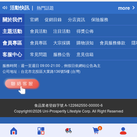
得獎公告
活動快訊
more
熱門話題
銀行優惠
關於我們
官網
促銷目錄
分店資訊
保險服務
偏遠地區配送
詐騙網頁！請小心！
主題活動
會員活動
注目活動
得獎公佈
會員專區
會員專區
大宗採購
購物須知
會員服務條款
隱
客服中心
常見問題
服務公告
意見信箱
服務時間：
週一至週日 09:00-21:00，例假日依網站公告為主
公司地址：
台北市北投區大業路136號5樓 (台灣)
食品業者登錄字號 A-122662550-00000-6
Copyright©2026 Uni-Prosperity Lifestyle Corp. All Right Reserved
0