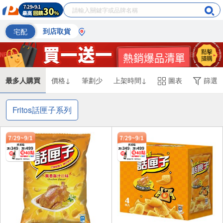
宅配
到店取貨
最多人購買
價格↓
筆劃少
上架時間↓
圖表
篩選
Fritos話匣子系列