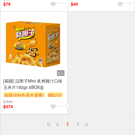
$79
$40
6入
[箱購] 話匣子Mini 炙烤雞汁口味
玉米片192gx 6BOX盒
箱購(699免基本運費)
贈$200
$ 540
$474
偏遠地區配送
1
詐騙網頁！請小心！