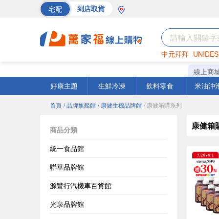
宅配
到店取貨
中元拜拜
UNIDES
海苔
巧克力
罐頭
線上商
好康主題
生鮮冷凍
飲料零食
米油沖
首頁
/ 品牌旗艦館
/ 康健生機品牌館
/ 康健箱購系列
康健箱
商品分類
統一食品館
聯華品牌館
源豐行汽機車百貨館
光泉品牌館