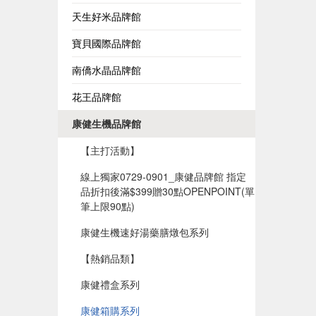
天生好米品牌館
寶貝國際品牌館
南僑水晶品牌館
花王品牌館
康健生機品牌館
【主打活動】
線上獨家0729-0901_康健品牌館 指定
品折扣後滿$399贈30點OPENPOINT(單
筆上限90點)​
康健生機速好湯藥膳燉包系列
【熱銷品類】
康健禮盒系列
康健箱購系列