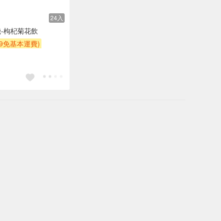
24入
-枸杞菊花飲
99免基本運費)
POINT
贈$200