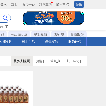
結帳
登入
註冊
會員中心
訂單查詢
購物車(0)
美
米
促銷
整箱購划算
活動總覽
家速配
超商取貨
休閒娛樂
日用生活
傢俱寢飾
服飾鞋包
最多人購買
價格↓
筆劃少
上架時間↓