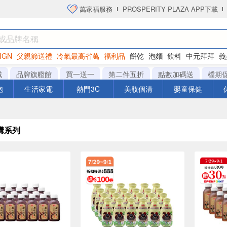
萬家福服務
PROSPERITY PLAZA APP下載
IGN
父親節送禮
冷氣最高省萬
福利品
餅乾
泡麵
飲料
中元拜拜
義
衛生紙
城
品牌旗艦館
買一送一
第二件五折
點數加碼送
檔期
泡
生活家電
熱門3C
美妝個清
嬰童保健
購系列