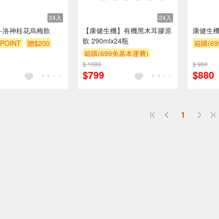
24入
24入
-洛神桂花烏梅飲
【康健生機】有機黑木耳膠原
康健生機
飲 290mlx24瓶
POINT
贈$200
箱購(6
箱購(699免基本運費)
贈OPEN
$ 1080
贈OPENPOINT
贈$200
$ 960
$799
$880
滿額贈券
1