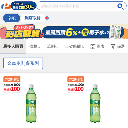
宅配
到店取貨
最多人購買
價格↓
筆劃少
上架時間↓
圖表
篩選
金車奧利多系列