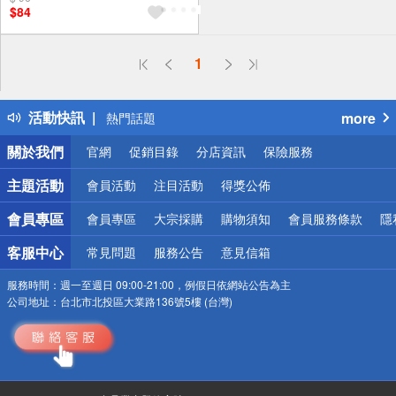
$84
偏遠地區配送
1
詐騙網頁！請小心！
得獎公告
活動快訊
more
熱門話題
銀行優惠
關於我們
官網
促銷目錄
分店資訊
保險服務
偏遠地區配送
詐騙網頁！請小心！
主題活動
會員活動
注目活動
得獎公佈
會員專區
會員專區
大宗採購
購物須知
會員服務條款
隱
客服中心
常見問題
服務公告
意見信箱
服務時間：
週一至週日 09:00-21:00，例假日依網站公告為主
公司地址：
台北市北投區大業路136號5樓 (台灣)