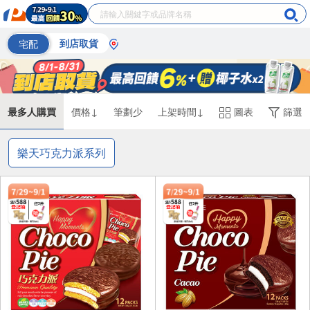
宅配
到店取貨
最多人購買
價格↓
筆劃少
上架時間↓
圖表
篩選
樂天巧克力派系列