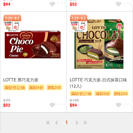
$94
$52
LOTTE 黑巧克力派
LOTTE 巧克力派-日式抹茶口味
(12入)
滿額登記抽
滿額9折
贈$200
滿額登記抽
滿額9折
贈$200
$ 53
$ 106
$52
$94
偏遠地區配送
1
詐騙網頁！請小心！