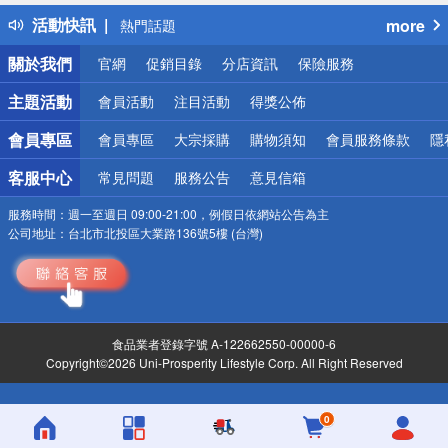
得獎公告
活動快訊
more
熱門話題
銀行優惠
關於我們
官網
促銷目錄
分店資訊
保險服務
偏遠地區配送
詐騙網頁！請小心！
主題活動
會員活動
注目活動
得獎公佈
會員專區
會員專區
大宗採購
購物須知
會員服務條款
隱
客服中心
常見問題
服務公告
意見信箱
服務時間：
週一至週日 09:00-21:00，例假日依網站公告為主
公司地址：
台北市北投區大業路136號5樓 (台灣)
食品業者登錄字號 A-122662550-00000-6
Copyright©2026 Uni-Prosperity Lifestyle Corp. All Right Reserved
0