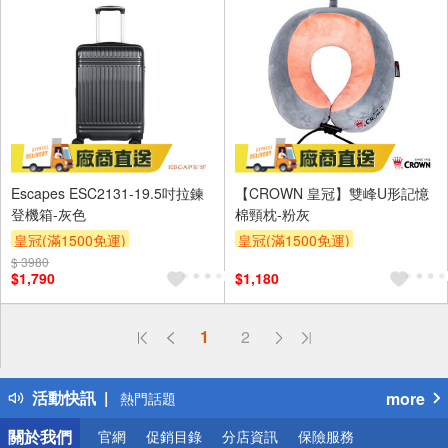
Escapes ESC2131-19.5吋拉鍊
【CROWN 皇冠】雙峰U形記憶
登機箱-灰色
棉頸枕-粉灰
皇冠(滿1500免運)
皇冠(滿1500免運)
$ 3980
$1,790
$1,180
偏遠地區配送
1
2
詐騙網頁！請小心！
得獎公告
活動快訊
more
熱門話題
銀行優惠
關於我們
官網
促銷目錄
分店資訊
保險服務
偏遠地區配送