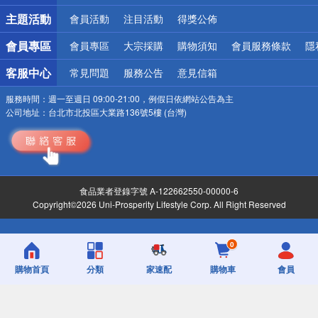
詐騙網頁！請小心！
主題活動
會員活動
注目活動
得獎公佈
會員專區
會員專區
大宗採購
購物須知
會員服務條款
隱
客服中心
常見問題
服務公告
意見信箱
服務時間：
週一至週日 09:00-21:00，例假日依網站公告為主
公司地址：
台北市北投區大業路136號5樓 (台灣)
食品業者登錄字號 A-122662550-00000-6
Copyright©2026 Uni-Prosperity Lifestyle Corp. All Right Reserved
0
購物首頁
分類
家速配
購物車
會員