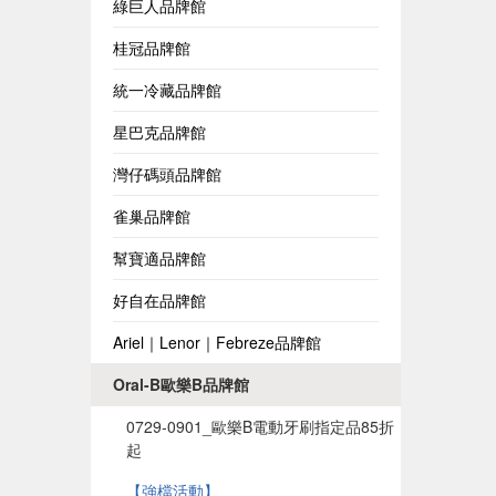
綠巨人品牌館
桂冠品牌館
統一冷藏品牌館
星巴克品牌館
灣仔碼頭品牌館
雀巢品牌館
幫寶適品牌館
好自在品牌館
Ariel｜Lenor｜Febreze品牌館
Oral-B歐樂B品牌館
0729-0901_歐樂B電動牙刷指定品85折
起
【強檔活動】