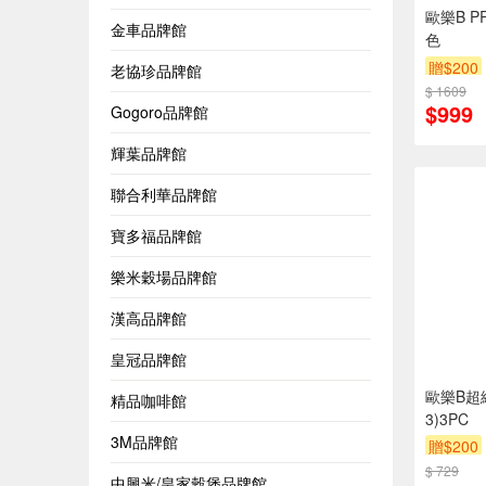
歐樂B P
金車品牌館
色
贈$200
老協珍品牌館
$ 1609
$999
Gogoro品牌館
輝葉品牌館
聯合利華品牌館
寶多福品牌館
樂米穀場品牌館
漢高品牌館
皇冠品牌館
歐樂B超細
精品咖啡館
3)3PC
3M品牌館
贈$200
$ 729
中興米/皇家穀堡品牌館