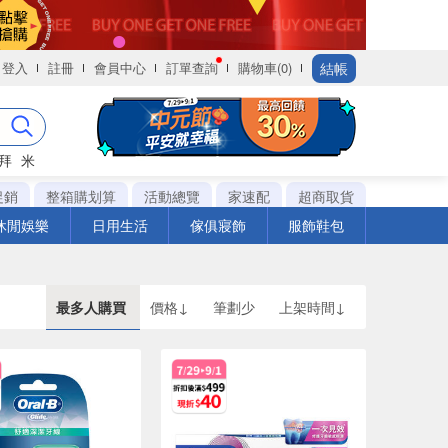
結帳
登入
註冊
會員中心
訂單查詢
購物車(0)
拜
米
促銷
整箱購划算
活動總覽
家速配
超商取貨
休閒娛樂
日用生活
傢俱寢飾
服飾鞋包
最多人購買
價格↓
筆劃少
上架時間↓