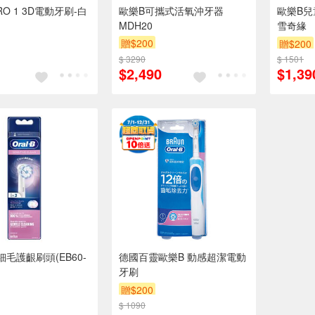
RO 1 3D電動牙刷-白
歐樂B可攜式活氧沖牙器
歐樂B兒
MDH20
雪奇緣
贈$200
贈$200
$ 3290
$ 1501
$2,490
$1,39
毛護齦刷頭(EB60-
德國百靈歐樂B 動感超潔電動
牙刷
贈$200
$ 1090