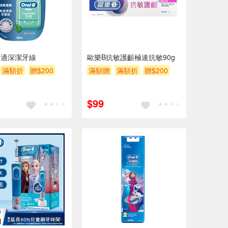
舒適深潔牙線
歐樂B抗敏護齦極速抗敏90g
滿額折
贈$200
滿額贈
滿額折
贈$200
$99