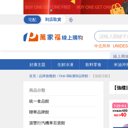
宅配
到店取貨
中元拜拜
UNIDES
罐頭
海苔
巧克力
線上商
好康主題
生鮮冷凍
飲料零食
米油沖
首頁
/ 品牌旗艦館
/ Oral-B歐樂B品牌館
/ 【強檔活動】
【強檔
商品分類
統一食品館
聯華品牌館
源豐行汽機車百貨館