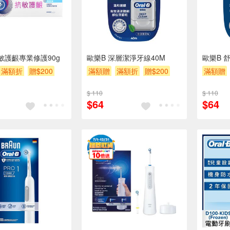
敏護齦專業修護90g
歐樂B 深層潔淨牙線40M
歐樂B 
滿額折
贈$200
滿額贈
滿額折
贈$200
滿額贈
$ 110
$ 110
$64
$64