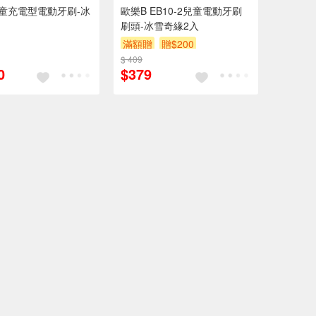
童充電型電動牙刷-冰
歐樂B EB10-2兒童電動牙刷
刷頭-冰雪奇緣2入
滿額贈
贈$200
$ 409
0
$379