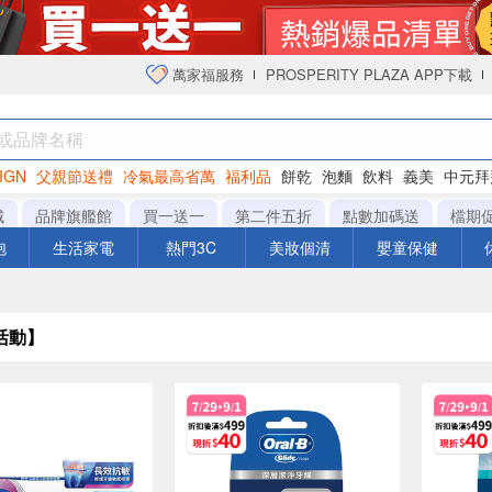
萬家福服務
PROSPERITY PLAZA APP下載
IGN
父親節送禮
冷氣最高省萬
福利品
餅乾
泡麵
飲料
義美
中元拜
衛生紙
城
品牌旗艦館
買一送一
第二件五折
點數加碼送
檔期
泡
生活家電
熱門3C
美妝個清
嬰童保健
活動】