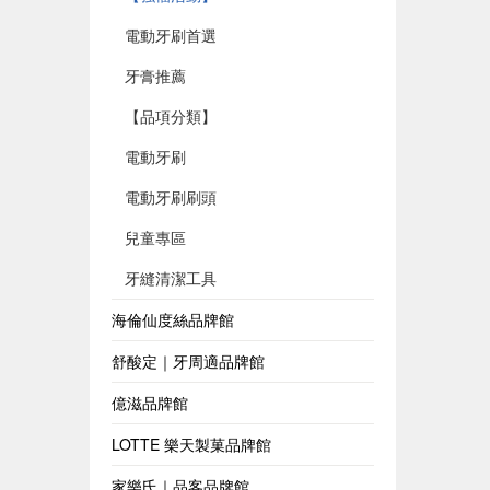
電動牙刷首選
牙膏推薦
【品項分類】
電動牙刷
電動牙刷刷頭
兒童專區
牙縫清潔工具
海倫仙度絲品牌館
舒酸定｜牙周適品牌館
億滋品牌館
LOTTE 樂天製菓品牌館
家樂氏｜品客品牌館