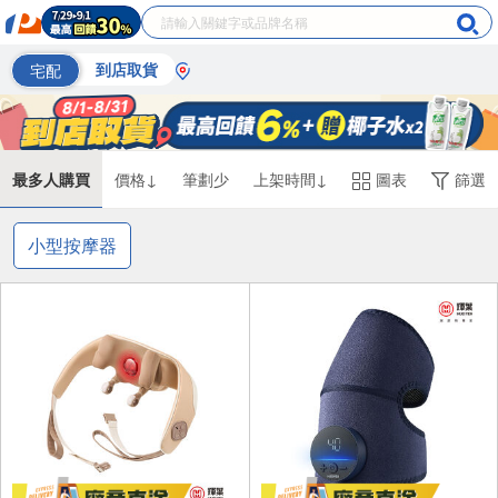
宅配
到店取貨
最多人購買
價格↓
筆劃少
上架時間↓
圖表
篩選
小型按摩器