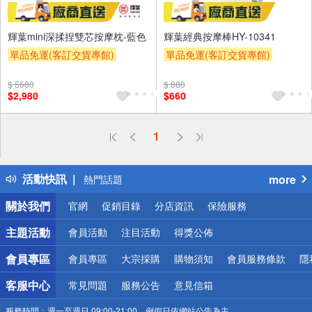
輝葉mini深揉捏雙芯按摩枕-藍色
輝葉經典按摩棒HY-10341
單品免運(客訂交貨專館)
單品免運(客訂交貨專館)
$ 5680
$ 880
$2,980
$660
偏遠地區配送
1
詐騙網頁！請小心！
得獎公告
活動快訊
more
熱門話題
銀行優惠
關於我們
官網
促銷目錄
分店資訊
保險服務
偏遠地區配送
詐騙網頁！請小心！
主題活動
會員活動
注目活動
得獎公佈
會員專區
會員專區
大宗採購
購物須知
會員服務條款
隱
客服中心
常見問題
服務公告
意見信箱
服務時間：
週一至週日 09:00-21:00，例假日依網站公告為主