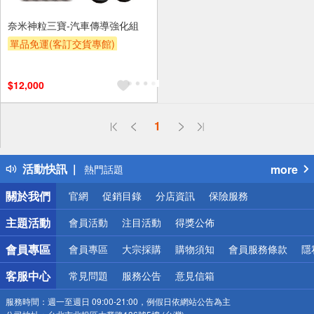
奈米神粒三寶-汽車傳導強化組
單品免運(客訂交貨專館)
$12,000
偏遠地區配送
1
詐騙網頁！請小心！
得獎公告
活動快訊
more
熱門話題
銀行優惠
關於我們
官網
促銷目錄
分店資訊
保險服務
偏遠地區配送
詐騙網頁！請小心！
主題活動
會員活動
注目活動
得獎公佈
會員專區
會員專區
大宗採購
購物須知
會員服務條款
隱
客服中心
常見問題
服務公告
意見信箱
服務時間：
週一至週日 09:00-21:00，例假日依網站公告為主