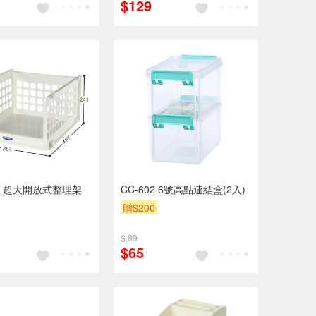
$129
86 超大開放式整理架
CC-602 6號高點連結盒(2入)
贈$200
$ 89
$65