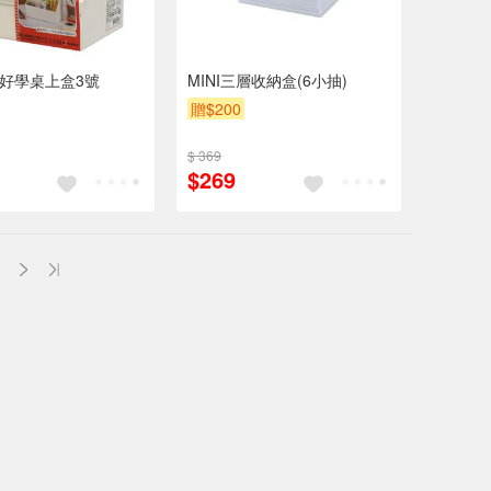
3 好學桌上盒3號
MINI三層收納盒(6小抽)
贈$200
$ 369
$269