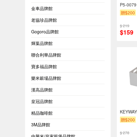
P5-00
金車品牌館
贈$200
老協珍品牌館
$ 219
$159
Gogoro品牌館
輝葉品牌館
聯合利華品牌館
寶多福品牌館
樂米穀場品牌館
漢高品牌館
皇冠品牌館
KEYW
精品咖啡館
贈$200
3M品牌館
$ 278
中興米/皇家穀堡品牌館