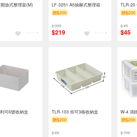
79 開放式整理架(M)
LF-3251 A5抽屜式整理箱
TLR-2
贈$200
贈$200
$ 339
$ 49
$219
$45
AY利可6號收納盒
TLR-103 你可3格收納盒
W-4 清
贈$200
贈$200
$ 89
$ 709