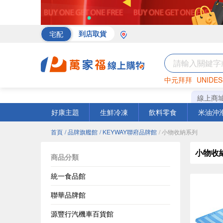
宅配
到店取貨
中元拜拜
UNIDES
海苔
巧克力
罐頭
線上商
好康主題
生鮮冷凍
飲料零食
米油沖
首頁
/ 品牌旗艦館
/ KEYWAY聯府品牌館
/ 小物收納系列
小物收
商品分類
統一食品館
聯華品牌館
源豐行汽機車百貨館