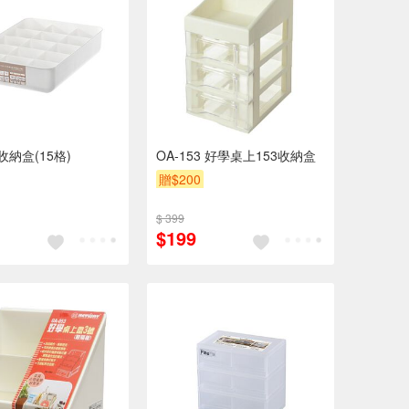
收納盒(15格)
OA-153 好學桌上153收納盒
贈$200
$ 399
$199