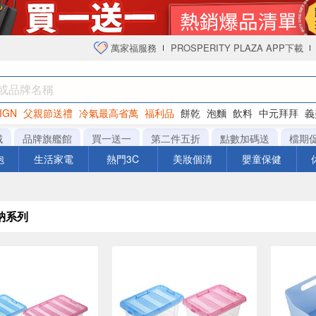
萬家福服務
PROSPERITY PLAZA APP下載
IGN
父親節送禮
冷氣最高省萬
福利品
餅乾
泡麵
飲料
中元拜拜
義
衛生紙
城
品牌旗艦館
買一送一
第二件五折
點數加碼送
檔期
泡
生活家電
熱門3C
美妝個清
嬰童保健
納系列