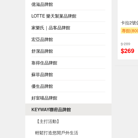
億滋品牌館
LOTTE 樂天製菓品牌館
卡拉2號
家樂氏｜品客品牌館
專館(8
贈$200
宏亞品牌館
$ 289
$269
舒潔品牌館
靠得住品牌館
蘇菲品牌館
優生品牌館
好室喵品牌館
KEYWAY聯府品牌館
【主打活動】
輕鬆打造悠閒戶外生活