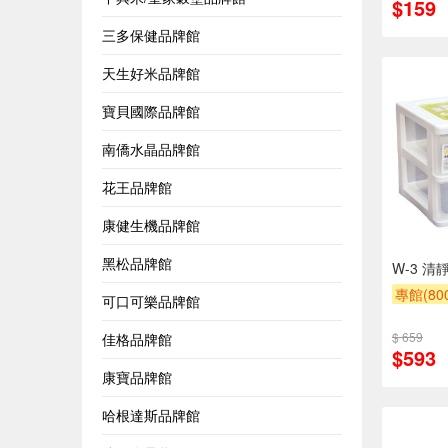
$159
三多保健品牌館
天生好米品牌館
寶貝國際品牌館
南僑水晶品牌館
花王品牌館
康健生機品牌館
黑松品牌館
W-3 清
專館(8
可口可樂品牌館
贈$200
$ 659
佳格品牌館
$593
康寶品牌館
哈根達斯品牌館