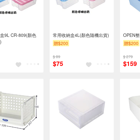
9L CR-809(顏色
常用收納盒4L(顏色隨機出貨)
OPEN
)
贈$200
贈$200
$ 89
$ 279
$75
$159