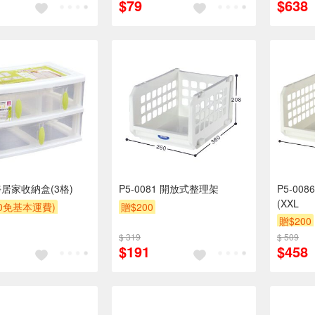
$79
$638
靜居家收納盒(3格)
P5-0081 開放式整理架
P5-00
(XXL
00免基本運費)
贈$200
贈$200
$ 319
$ 509
$191
$458