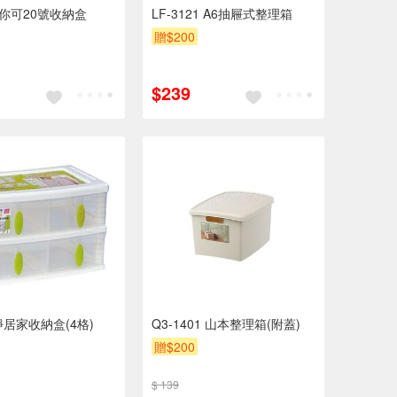
0 你可20號收納盒
LF-3121 A6抽屜式整理箱
贈$200
$239
靜居家收納盒(4格)
Q3-1401 山本整理箱(附蓋)
贈$200
$ 139