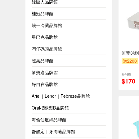
綠巨人品牌館
桂冠品牌館
統一冷藏品牌館
星巴克品牌館
灣仔碼頭品牌館
無雙3號收
雀巢品牌館
贈$200
幫寶適品牌館
$ 189
$170
好自在品牌館
Ariel｜Lenor｜Febreze品牌館
Oral-B歐樂B品牌館
海倫仙度絲品牌館
舒酸定｜牙周適品牌館