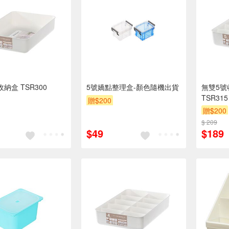
納盒 TSR300
5號嬌點整理盒-顏色隨機出貨
無雙5號
TSR315
贈$200
贈$200
$ 209
$49
$189