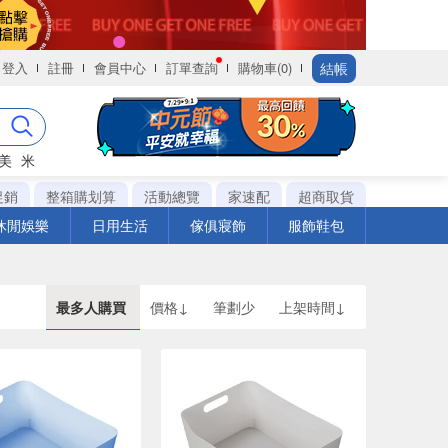
結帳
登入
註冊
會員中心
訂單查詢
購物車(0)
美
米
促銷
整箱購划算
活動總覽
家速配
超商取貨
休閒娛樂
日用生活
傢俱寢飾
服飾鞋包
最多人購買
價格↓
筆劃少
上架時間↓