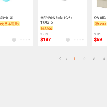
儲物盒-藍
無雙4號收納盒(10格)
OA-05
TSR310
00免基本運費)
贈$200
贈$200
$ 219
$ 129
$197
$59
1
2
3
4