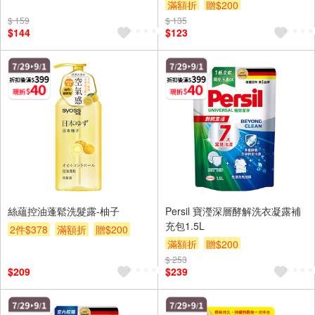
滿額折
贈$200
$ 159
$ 135
$144
$123
絲蘊控油蓬鬆洗髮露-柚子
Persil 寶瀅深層酵解洗衣凝露補
充包1.5L
2件$378
滿額折
贈$200
滿額折
贈$200
$ 253
$209
$239