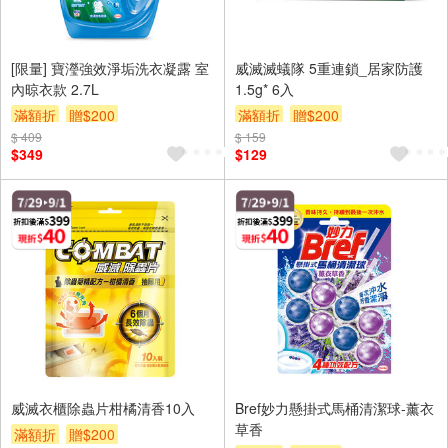
[限量] 寶瀅強效淨垢洗衣凝露 室
威滅滅蟻隊 5重連鎖_居家防護
內晾衣款 2.7L
1.5g* 6入
滿額折
贈$200
滿額折
贈$200
$ 409
$ 159
$349
$129
威滅衣櫃除蟲片柑橘清香10入
Bref妙力懸掛式馬桶清潔球-薰衣
草香
滿額折
贈$200