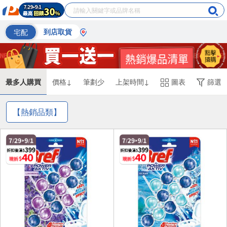
宅配
到店取貨
最多人購買
價格↓
筆劃少
上架時間↓
圖表
篩選
【熱銷品類】