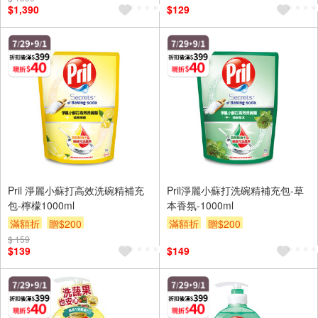
$1,390
$129
Pril 淨麗小蘇打高效洗碗精補充
Pril淨麗小蘇打洗碗精補充包-草
包-檸檬1000ml
本香氛-1000ml
滿額折
贈$200
滿額折
贈$200
$ 159
$139
$149