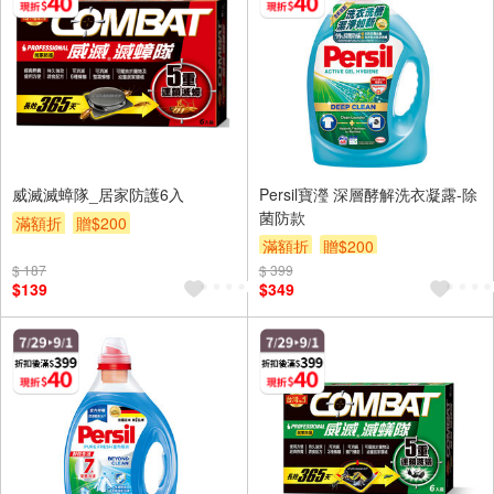
威滅滅蟑隊_居家防護6入
Persil寶瀅 深層酵解洗衣凝露-除
菌防款
滿額折
贈$200
滿額折
贈$200
$ 187
$ 399
$139
$349