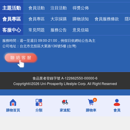
詐騙網頁！請小心！
主題活動
會員活動
注目活動
得獎公佈
會員專區
會員專區
大宗採購
購物須知
會員服務條款
隱
客服中心
常見問題
服務公告
意見信箱
服務時間：
週一至週日 09:00-21:00，例假日依網站公告為主
公司地址：
台北市北投區大業路136號5樓 (台灣)
食品業者登錄字號 A-122662550-00000-6
Copyright©2026 Uni-Prosperity Lifestyle Corp. All Right Reserved
0
購物首頁
分類
家速配
購物車
會員