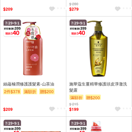
$ 280
$209
$279
絲蘊極潤修護護髮素-山茶油
施華蔻生薑精華修護頭皮淨澈洗
髮露
2件$378
滿額折
贈$200
滿額折
贈$200
$ 215
$209
$199