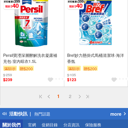
Persil寶瀅深層酵解洗衣凝露補
Bref妙力懸掛式馬桶清潔球-海洋
充包-室內晾衣1.5L
香氛
滿額折
贈$200
滿額折
贈$200
$ 259
$ 135
$239
$123
偏遠地區配送
1
2
詐騙網頁！請小心！
得獎公告
活動快訊
more
熱門話題
銀行優惠
關於我們
官網
促銷目錄
分店資訊
保險服務
偏遠地區配送