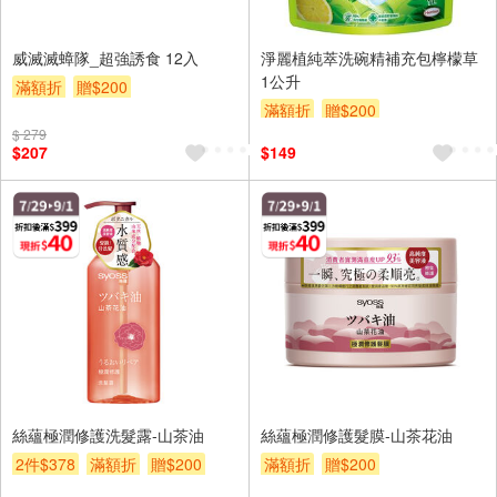
威滅滅蟑隊_超強誘食 12入
淨麗植純萃洗碗精補充包檸檬草
1公升
滿額折
贈$200
滿額折
贈$200
$ 279
$207
$149
絲蘊極潤修護洗髮露-山茶油
絲蘊極潤修護髮膜-山茶花油
2件$378
滿額折
贈$200
滿額折
贈$200