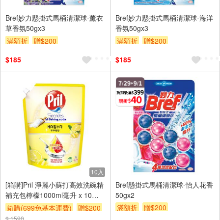
Bref妙力懸掛式馬桶清潔球-薰衣
Bref妙力懸掛式馬桶清潔球-海洋
草香氛50gx3
香氛50gx3
滿額折
贈$200
滿額折
贈$200
$185
$185
10入
[箱購]Pril 淨麗小蘇打高效洗碗精
Bref懸掛式馬桶清潔球-怡人花香
補充包檸檬1000ml毫升 x 10瓶/
50gx2
箱
滿額折
贈$200
箱購(699免基本運費)
贈$200
$ 1590