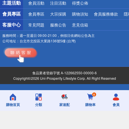
主題活動
會員活動
注目活動
得獎公佈
會員專區
會員專區
大宗採購
購物須知
會員服務條款
隱
客服中心
常見問題
服務公告
意見信箱
服務時間：
週一至週日 09:00-21:00，例假日依網站公告為主
公司地址：
台北市北投區大業路136號5樓 (台灣)
食品業者登錄字號 A-122662550-00000-6
Copyright©2026 Uni-Prosperity Lifestyle Corp. All Right Reserved
0
購物首頁
分類
家速配
購物車
會員