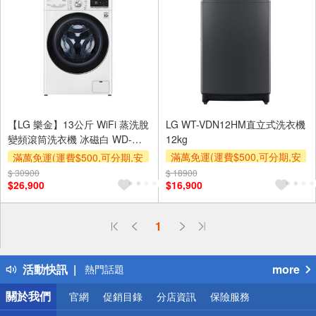
【LG 樂金】13公斤 WiFi 蒸洗脫
LG WT-VDN12HM直立式洗衣機
變頻滾筒洗衣機 冰磁白 WD-
12kg
S13VBW
滿萬免運(運費$500,可分期,安
滿萬免運(運費$500,可分期,安
裝跨區費另計,單品未滿1萬元
裝跨區費另計,單品未滿1萬元
$ 30900
$ 18900
$26,900
$16,900
及使用6期以上分期0利率,需付
及使用6期以上分期0利率,需付
基本安裝運費)
基本安裝運費)
偏遠地區配送
1
詐騙網頁！請小心！
得獎公告
活動快訊
more
熱門話題
銀行優惠
關於我們
官網
促銷目錄
分店資訊
保險服務
偏遠地區配送
詐騙網頁！請小心！