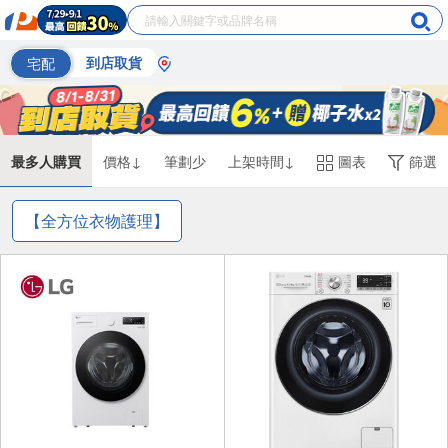
宅配
到店取貨
最多人購買
價格↓
筆劃少
上架時間↓
圖表
篩選
【全方位衣物護理】