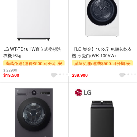
LG WT-TD16HW直立式變頻洗
【LG 樂金】10公斤 免曬衣乾衣
衣機16kg
機 冰瓷白(WR-100VW)
滿萬免運(運費$500,可分期,安
滿萬免運(運費$500,可分期,安
裝跨區費另計,單品未滿1萬元
裝跨區費另計,單品未滿1萬元
$ 22900
$19,500
$39,900
及使用6期以上分期0利率,需付
及使用6期以上分期0利率,需付
基本安裝運費)
基本安裝運費)