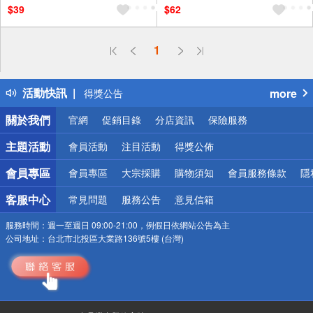
$39
$62
1
偏遠地區配送
詐騙網頁！請小心！
活動快訊
more
得獎公告
熱門話題
關於我們
官網
促銷目錄
分店資訊
保險服務
銀行優惠
偏遠地區配送
主題活動
會員活動
注目活動
得獎公佈
詐騙網頁！請小心！
會員專區
會員專區
大宗採購
購物須知
會員服務條款
隱
客服中心
常見問題
服務公告
意見信箱
服務時間：
週一至週日 09:00-21:00，例假日依網站公告為主
公司地址：
台北市北投區大業路136號5樓 (台灣)