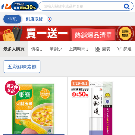
宅配
到店取貨
最多人購買
價格↓
筆劃少
上架時間↓
圖表
篩選
五彩鮮味素麵