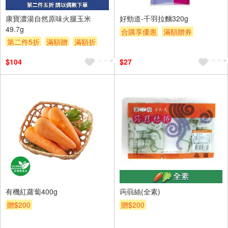
2入
康寶濃湯自然原味火腿玉米
好勁道-千羽拉麵320g
49.7g
合購享優惠
滿額贈券
第二件5折
滿額贈
滿額折
贈$200
贈$200
$104
$27
有機紅蘿蔔400g
蒟蒻絲(全素)
贈$200
贈$200