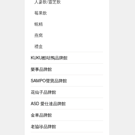
人蔘飲/靈芝飲
莓果飲
蜆精
燕窩
禮盒
KUKU酷咕鴨品牌館
樂事品牌館
SAMPO聲寶品牌館
花仙子品牌館
ASD 愛仕達品牌館
金車品牌館
老協珍品牌館