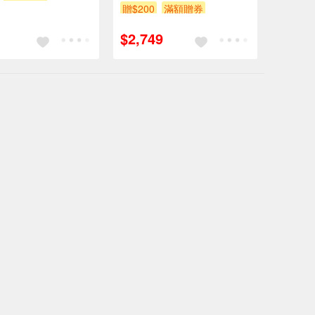
贈$200
滿額贈券
$2,749