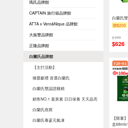
瑪氏品牌館
CAPTAIN 旅行箱品牌館
白蘭氏雙認
ATTA x Vero&Nique 品牌館
贈$200
大振豐品牌館
$ 699
$626
正隆品牌館
白蘭氏品牌館
【主打活動】
臻愛獻禮 首選白蘭氏
白蘭氏雙認證雞精
銷售NO.1 葉黃素 日日保養 天天晶亮
白蘭氏燕窩
【限量】
白蘭氏養蔘元氣凍
盒68ml