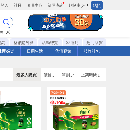
結帳
登入
註冊
會員中心
訂單查詢
購物車(0)
美
米
促銷
整箱購划算
活動總覽
家速配
超商取貨
休閒娛樂
日用生活
傢俱寢飾
服飾鞋包
最多人購買
價格↓
筆劃少
上架時間↓