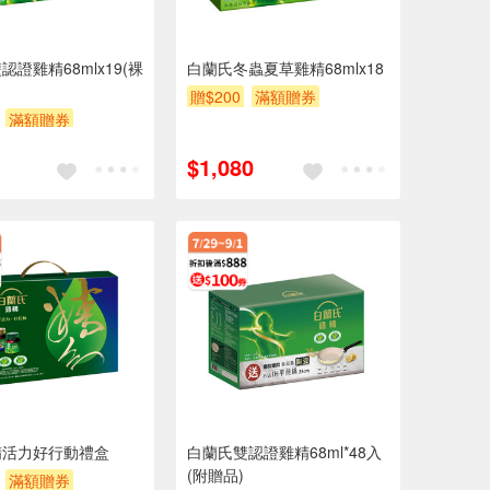
認證雞精68mlx19(裸
白蘭氏冬蟲夏草雞精68mlx18
贈$200
滿額贈券
滿額贈券
$1,080
精活力好行動禮盒
白蘭氏雙認證雞精68ml*48入
(附贈品)
滿額贈券