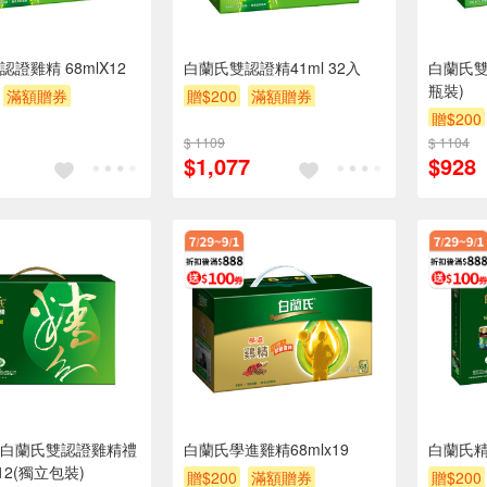
證雞精 68mlX12
白蘭氏雙認證精41ml 32入
白蘭氏雙
瓶裝)
滿額贈券
贈$200
滿額贈券
贈$200
$ 1109
$ 1104
$1,077
$928
白蘭氏雙認證雞精禮
白蘭氏學進雞精68mlx19
白蘭氏
x12(獨立包裝)
贈$200
滿額贈券
贈$200