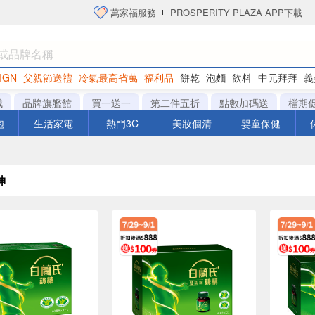
萬家福服務
PROSPERITY PLAZA APP下載
IGN
父親節送禮
冷氣最高省萬
福利品
餅乾
泡麵
飲料
中元拜拜
義
洋芋片
城
品牌旗艦館
買一送一
第二件五折
點數加碼送
檔期
泡
生活家電
熱門3C
美妝個清
嬰童保健
神