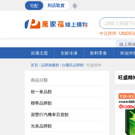
宅配
到店取貨
中元拜拜
UNIDES
巧克力
罐頭
海苔
線上商
好康主題
生鮮冷凍
飲料零食
米油沖
首頁
/ 品牌旗艦館
/ 白蘭氏品牌館
/ 旺盛精神
旺盛精
商品分類
統一食品館
聯華品牌館
源豐行汽機車百貨館
光泉品牌館