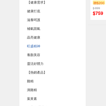
【健康需求】
贈$200
$ 899
健康打底
$759
滋養呵護
補氣固氣
晶亮健康
旺盛精神
養顏美容
靈活好體力
【熱銷產品】
雞精
滴雞精
葉黃素