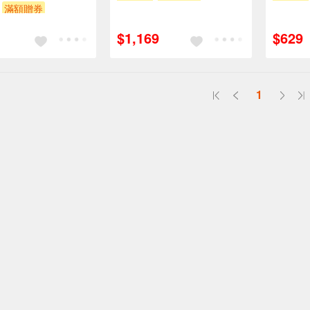
滿額贈券
$1,169
$629
1