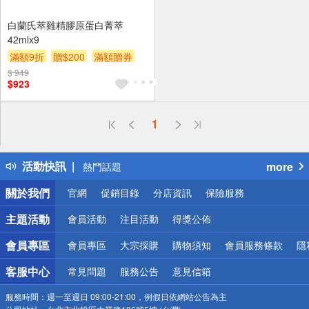
白蘭氏萃雞精膠原蛋白菁萃
42mlx9
滿額9折
贈$200
滿額贈券
$ 949
$923
偏遠地區配送
1
詐騙網頁！請小心！
得獎公告
活動快訊
more
熱門話題
銀行優惠
關於我們
官網
促銷目錄
分店資訊
保險服務
偏遠地區配送
詐騙網頁！請小心！
主題活動
會員活動
注目活動
得獎公佈
會員專區
會員專區
大宗採購
購物須知
會員服務條款
隱
客服中心
常見問題
服務公告
意見信箱
服務時間：
週一至週日 09:00-21:00，例假日依網站公告為主