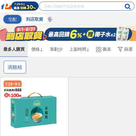
宅配
到店取貨
最多人購買
價格↓
筆劃少
上架時間↓
圖表
篩選
滴雞精