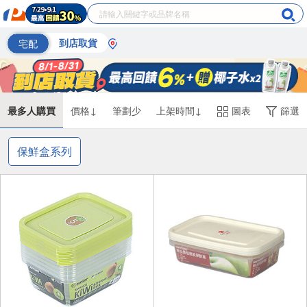
宅配
到店取貨
最多人購買
價格↓
筆劃少
上架時間↓
圖表
篩選
保鮮盒系列