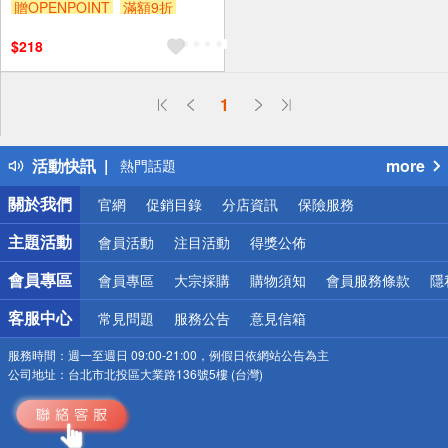
贈OPENPOINT
滿額9折
贈$200
$218
偏遠地區配送
1
詐騙網頁！請小心！
得獎公告
活動快訊
more
熱門話題
銀行優惠
關於我們
官網
促銷目錄
分店資訊
保險服務
偏遠地區配送
詐騙網頁！請小心！
主題活動
會員活動
注目活動
得獎公佈
會員專區
會員專區
大宗採購
購物須知
會員服務條款
隱
客服中心
常見問題
服務公告
意見信箱
服務時間：
週一至週日 09:00-21:00，例假日依網站公告為主
公司地址：
台北市北投區大業路136號5樓 (台灣)