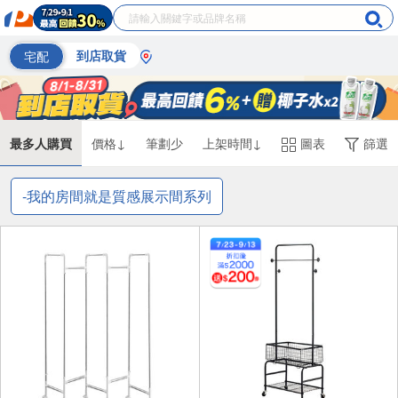
宅配
到店取貨
最多人購買
價格↓
筆劃少
上架時間↓
圖表
篩選
-我的房間就是質感展示間系列