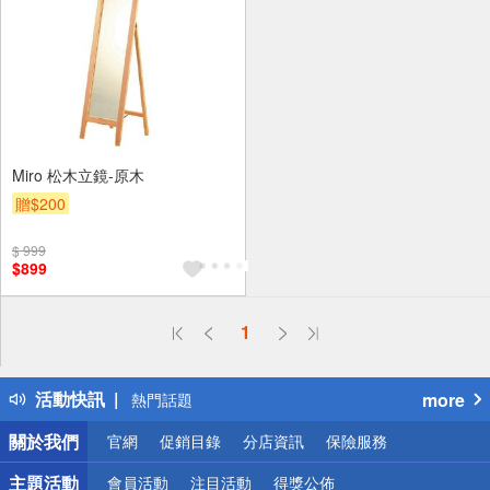
Miro 松木立鏡-原木
贈$200
$ 999
$899
偏遠地區配送
1
詐騙網頁！請小心！
得獎公告
活動快訊
more
熱門話題
銀行優惠
關於我們
官網
促銷目錄
分店資訊
保險服務
偏遠地區配送
詐騙網頁！請小心！
主題活動
會員活動
注目活動
得獎公佈