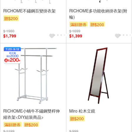
RICHOME不鏽鋼百變掛衣架
RICHOME多功能收納掛衣架(附
輪)
贈$200
滿額贈券
贈$200
$ 1980
$ 1699
$1,799
$1,399
RICHOME小蝸牛不鏽鋼雙桿伸
Miro 松木立鏡
縮衣架<DIY組裝商品>
贈$200
滿額贈券
贈$200
$ 1199
$ 999