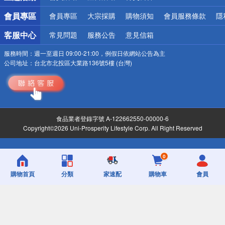
會員專區
會員專區
大宗採購
購物須知
會員服務條款
隱
客服中心
常見問題
服務公告
意見信箱
服務時間：
週一至週日 09:00-21:00，例假日依網站公告為主
公司地址：
台北市北投區大業路136號5樓 (台灣)
食品業者登錄字號 A-122662550-00000-6
Copyright©2026 Uni-Prosperity Lifestyle Corp. All Right Reserved
0
購物首頁
分類
家速配
購物車
會員