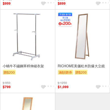
$999
$899
小蝸牛不鏽鋼單桿伸縮衣架
RICHOME美儷松木防爆大立鏡
贈$200
滿額贈券
贈$200
$ 950
$ 1250
$799
$1,099