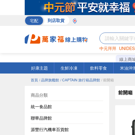
宅配
到店取貨
中元拜拜
UNIDES
巧克力
罐頭
咖啡
線上商
好康主題
生鮮冷凍
飲料零食
米油沖
首頁
/ 品牌旗艦館
/ CAPTAIN 旅行箱品牌館
/ 前開箱
前開箱
商品分類
統一食品館
聯華品牌館
源豐行汽機車百貨館