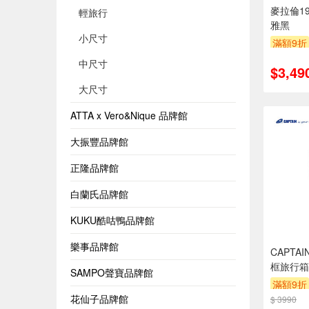
麥拉倫1
輕旅行
雅黑
小尺寸
滿額9折
中尺寸
$3,49
大尺寸
ATTA x Vero&Nique 品牌館
大振豐品牌館
正隆品牌館
白蘭氏品牌館
KUKU酷咕鴨品牌館
樂事品牌館
CAPTA
框旅行箱
SAMPO聲寶品牌館
滿額9折
花仙子品牌館
$ 3990