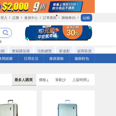
結帳
登入
註冊
會員中心
訂單查詢
購物車(0)
米
促銷
整箱購划算
活動總覽
家速配
超商取貨
休閒娛樂
日用生活
傢俱寢飾
服飾鞋包
最多人購買
價格↓
筆劃少
上架時間↓