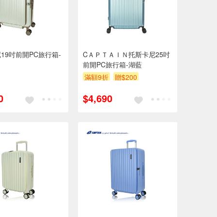
19吋前開PC旅行箱-
CＡＰＴＡＩＮ托斯卡尼25吋
前開PC旅行箱-湖藍
滿額9折
贈$200
0
$4,690