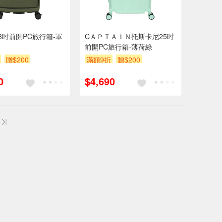
8吋前開PC旅行箱-軍
CＡＰＴＡＩＮ托斯卡尼25吋
前開PC旅行箱-薄荷綠
贈$200
滿額9折
贈$200
0
$4,690