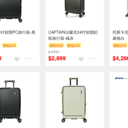
4吋前開PC旅行箱-典
CAPTAIN法蘭克24吋前開鋁
托斯卡尼
框旅行箱-鐵灰
菱格白
贈$200
滿額9折
贈$200
贈$200
$ 4390
0
$2,899
$4,29