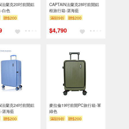
AIN法蘭克20吋前開鋁
CAPTAIN法蘭克28吋前開鋁
-白色
框旅行箱-湛海藍
贈$200
滿額9折
贈$200
9
$4,790
AIN法蘭克24吋前開鋁
麥拉倫19吋前開PC旅行箱-軍
-湛海藍
綠色
贈$200
滿額9折
贈$200