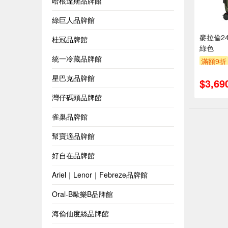
哈根達斯品牌館
綠巨人品牌館
麥拉倫2
桂冠品牌館
綠色
統一冷藏品牌館
滿額9折
星巴克品牌館
$3,69
灣仔碼頭品牌館
雀巢品牌館
幫寶適品牌館
好自在品牌館
Ariel｜Lenor｜Febreze品牌館
Oral-B歐樂B品牌館
海倫仙度絲品牌館