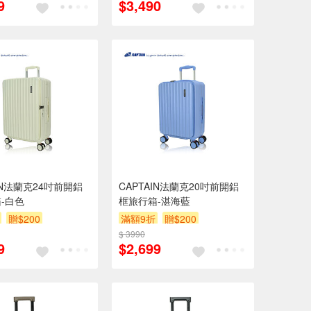
9
$3,490
AIN法蘭克24吋前開鋁
CAPTAIN法蘭克20吋前開鋁
-白色
框旅行箱-湛海藍
贈$200
滿額9折
贈$200
$ 3990
9
$2,699