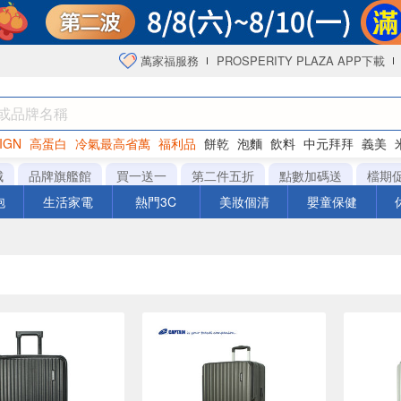
萬家福服務
PROSPERITY PLAZA APP下載
IGN
高蛋白
冷氣最高省萬
福利品
餅乾
泡麵
飲料
中元拜拜
義美
海苔
城
品牌旗艦館
買一送一
第二件五折
點數加碼送
檔期
泡
生活家電
熱門3C
美妝個清
嬰童保健