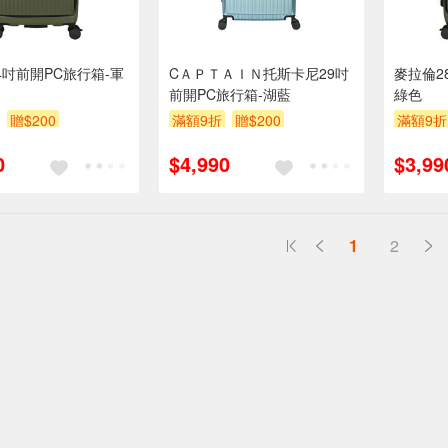
4吋前開PC旅行箱-軍
CＡＰＴＡＩＮ托斯卡尼29吋
麥拉倫2
前開PC旅行箱-湖藍
綠色
贈$200
滿額9折
贈$200
滿額9折
0
$4,990
$3,99
1
2