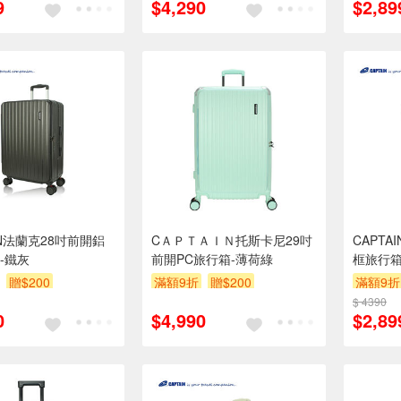
9
$4,290
$2,89
IN法蘭克28吋前開鋁
CＡＰＴＡＩＮ托斯卡尼29吋
CAPT
-鐵灰
前開PC旅行箱-薄荷綠
框旅行箱
贈$200
滿額9折
贈$200
滿額9折
$ 4390
0
$4,990
$2,89