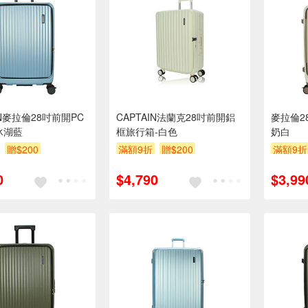
IN麥拉倫28吋前開PC
CAPTAIN法蘭克28吋前開鋁
麥拉倫2
冰湖藍
框旅行箱-白色
奶白
贈$200
滿額9折
贈$200
滿額9折
0
$4,790
$3,99