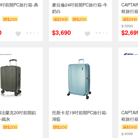
9吋前開PC旅行箱-典
麥拉倫24吋前開PC旅行箱-牛
CAPT
奶白
框旅行箱
贈$200
滿額9折
贈$200
滿額9折
$ 3990
0
$3,690
$2,69
IN法蘭克20吋前開鋁
托斯卡尼19吋前開PC旅行箱-
CAPT
-鐵灰
湖藍
框旅行箱
贈$200
贈$200
滿額9折
$ 4390