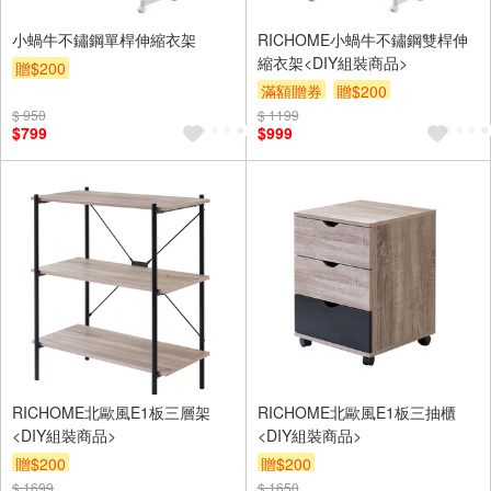
小蝸牛不鏽鋼單桿伸縮衣架
RICHOME小蝸牛不鏽鋼雙桿伸
縮衣架<DIY組裝商品>
贈$200
滿額贈券
贈$200
$ 950
$ 1199
$799
$999
RICHOME北歐風E1板三層架
RICHOME北歐風E1板三抽櫃
<DIY組裝商品>
<DIY組裝商品>
贈$200
贈$200
$ 1699
$ 1650