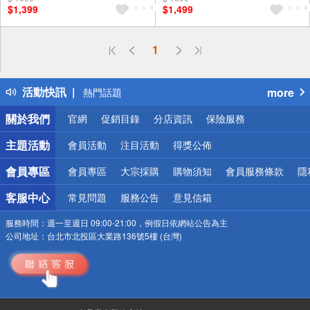
$1,399
$1,499
偏遠地區配送
1
詐騙網頁！請小心！
得獎公告
活動快訊
more
熱門話題
銀行優惠
關於我們
官網
促銷目錄
分店資訊
保險服務
偏遠地區配送
詐騙網頁！請小心！
主題活動
會員活動
注目活動
得獎公佈
會員專區
會員專區
大宗採購
購物須知
會員服務條款
隱
客服中心
常見問題
服務公告
意見信箱
服務時間：
週一至週日 09:00-21:00，例假日依網站公告為主
公司地址：
台北市北投區大業路136號5樓 (台灣)