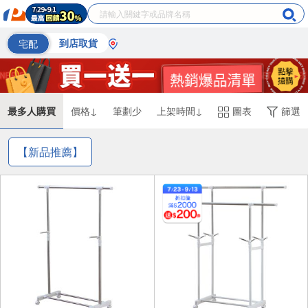
宅配
到店取貨
最多人購買
價格↓
筆劃少
上架時間↓
圖表
篩選
【新品推薦】